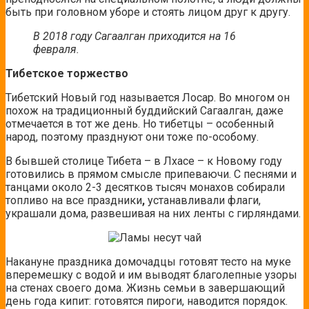
быть при головном уборе и стоять лицом друг к другу.
В 2018 году Сагаалган приходится на 16
февраля.
Тибетское торжество
Тибетский Новый год называется Лосар. Во многом он
похож на традиционный буддийский Сагаалган, даже
отмечается в тот же день. Но тибетцы – особенный
народ, поэтому празднуют они тоже по-особому.
В бывшей столице Тибета – в Лхасе – к Новому году
готовились в прямом смысле припеваючи. С песнями и
танцами около 2-3 десятков тысяч монахов собирали
топливо на все праздники
,
устанавливали флаги,
украшали дома, развешивая на них ленты с гирляндами.
Накануне праздника домочадцы готовят тесто на муке
вперемешку с водой и им выводят благолепные узоры
на стенах своего дома. Жизнь семьи в завершающий
день года кипит: готовятся пироги, наводится порядок.