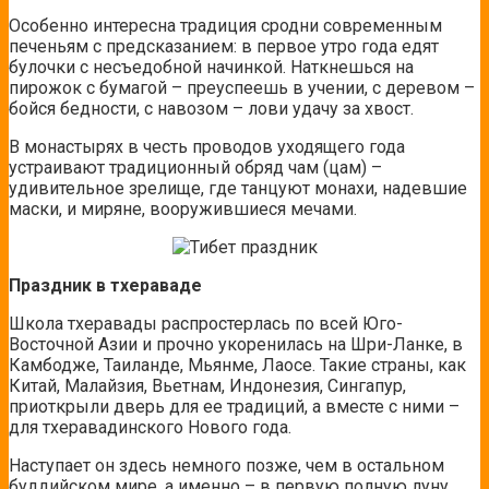
Особенно интересна традиция сродни современным
печеньям с предсказанием: в первое утро года едят
булочки с несъедобной начинкой. Наткнешься на
пирожок с бумагой – преуспеешь в учении, с деревом –
бойся бедности, с навозом – лови удачу за хвост.
В монастырях в честь проводов уходящего года
устраивают традиционный обряд чам (цам) –
удивительное зрелище, где танцуют монахи, надевшие
маски, и миряне, вооружившиеся мечами.
Праздник в тхераваде
Школа тхеравады распростерлась по всей Юго-
Восточной Азии и прочно укоренилась на Шри-Ланке, в
Камбодже, Таиланде, Мьянме, Лаосе. Такие страны, как
Китай, Малайзия, Вьетнам, Индонезия, Сингапур,
приоткрыли дверь для ее традиций, а вместе с ними –
для тхеравадинского Нового года.
Наступает он здесь немного позже, чем в остальном
буддийском мире, а именно – в первую полную луну