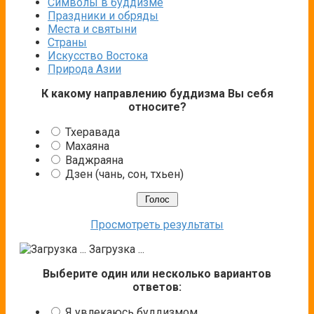
Символы в буддизме
Праздники и обряды
Места и святыни
Страны
Искусство Востока
Природа Азии
К какому направлению буддизма Вы себя
относите?
Тхеравада
Махаяна
Ваджраяна
Дзен (чань, сон, тхьен)
Просмотреть результаты
Загрузка ...
Выберите один или несколько вариантов
ответов:
Я увлекаюсь буддизмом