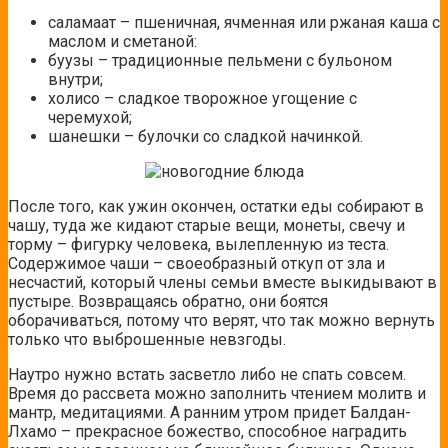
саламаат – пшеничная, ячменная или ржаная каша с
маслом и сметаной:
буузы – традиционные пельмени с бульоном
внутри;
холисо – сладкое творожное угощение с
черемухой;
шанешки – булочки со сладкой начинкой.
После того, как ужин окончен, остатки еды собирают в
чашу, туда же кидают старые вещи, монеты, свечу и
торму – фигурку человека, вылепленную из теста.
Содержимое чаши – своеобразный откуп от зла и
несчастий, который члены семьи вместе выкидывают в
пустыре. Возвращаясь обратно, они боятся
оборачиваться, потому что верят, что так можно вернуть
только что выброшенные невзгоды.
Наутро нужно встать засветло либо не спать совсем.
Время до рассвета можно заполнить чтением молитв и
мантр, медитациями. А ранним утром придет Балдан-
Лхамо – прекрасное божество, способное наградить