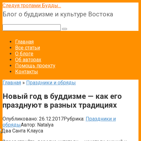
Перейти
Следуя тропами Будды...
к
Блог о буддизме и культуре Востока
контенту
Поиск:
Главная
Все статьи
О блоге
Об авторах
Помощь проекту
Контакты
Главная
»
Праздники и обряды
Новый год в буддизме — как его
празднуют в разных традициях
Опубликовано:
26.12.2017
Рубрика:
Праздники и
обряды
Автор:
Natalya