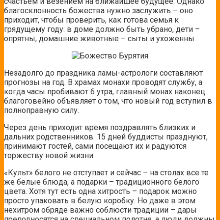
счастьем и везением на ближайшее будущее. Однако
благосклонность божества нужно заслужить – оно
приходит, чтобы проверить, как готова семья к
грядущему году: в доме должно быть убрано, дети –
опрятны, домашние животные – сыты и ухоженны.
Незадолго до праздника ламы-астрологи составляют
прогнозы на год. В храмах монахи проводят службу, а
когда часы пробивают 6 утра, главный монах наконец
благоговейно объявляет о том, что новый год вступил в
полноправную силу.
Через день приходит время поздравлять близких и
дальних родственников. 15 дней буддисты празднуют,
принимают гостей, сами посещают их и радуются
торжеству новой жизни.
«Культ» белого не отступает и сейчас – на столах все те
же белые блюда, а подарки – традиционного белого
цвета. Хотя тут есть одна хитрость – подарок можно
просто упаковать в белую коробку. Но даже в этом
нехитром обряде важно соблюсти традиции – дары
преподносятся на специальном полотне, а люди должны