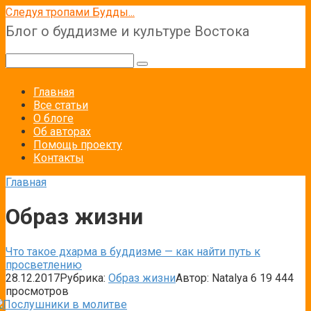
Перейти
Следуя тропами Будды...
к
Блог о буддизме и культуре Востока
контенту
Поиск:
Главная
Все статьи
О блоге
Об авторах
Помощь проекту
Контакты
Главная
Образ жизни
Что такое дхарма в буддизме — как найти путь к
просветлению
28.12.2017
Рубрика:
Образ жизни
Автор:
Natalya
6
19 444
просмотров