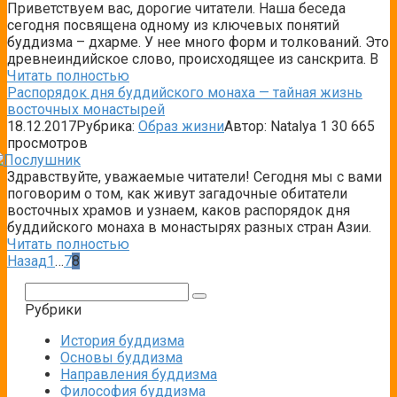
Приветствуем вас, дорогие читатели. Наша беседа
сегодня посвящена одному из ключевых понятий
буддизма – дхарме. У нее много форм и толкований. Это
древнеиндийское слово, происходящее из санскрита. В
Читать полностью
Распорядок дня буддийского монаха — тайная жизнь
восточных монастырей
18.12.2017
Рубрика:
Образ жизни
Автор:
Natalya
1
30 665
просмотров
Здравствуйте, уважаемые читатели! Сегодня мы с вами
поговорим о том, как живут загадочные обитатели
восточных храмов и узнаем, каков распорядок дня
буддийского монаха в монастырях разных стран Азии.
Читать полностью
Пагинация
Назад
1
…
7
8
записей
Поиск:
Рубрики
История буддизма
Основы буддизма
Направления буддизма
Философия буддизма