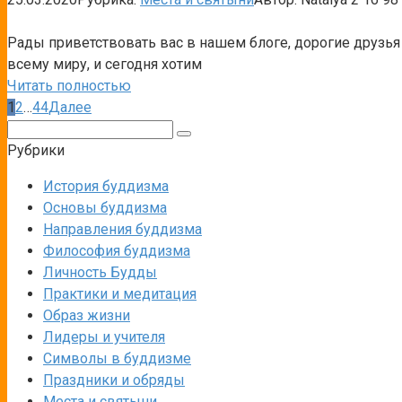
Рады приветствовать вас в нашем блоге, дорогие друзья
всему миру, и сегодня хотим
Читать полностью
Пагинация
1
2
…
44
Далее
записей
Поиск:
Рубрики
История буддизма
Основы буддизма
Направления буддизма
Философия буддизма
Личность Будды
Практики и медитация
Образ жизни
Лидеры и учителя
Символы в буддизме
Праздники и обряды
Места и святыни