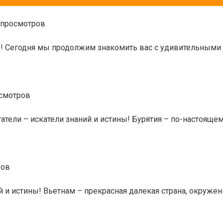
 просмотров
ны! Сегодня мы продолжим знакомить вас с удивительным
осмотров
атели – искатели знаний и истины! Бурятия – по-настояще
ров
 и истины! Вьетнам – прекрасная далекая страна, окружен