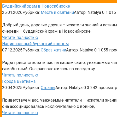
Буддийский храм в Новосибирске
25.01.2026
Рубрика:
Места и святыни
Автор:
Natalya
0
1 015
Добрый день, дорогие друзья – искатели знаний и исти
очереди – буддийский храм в Новосибирске.
Читать полностью
Национальный бурятский костюм
07.12.2025
Рубрика:
Образ жизни
Автор:
Natalya
0
1 055 пр
Рады приветствовать вас на нашем сайте, уважаемые чит
самобытный. Она расположилась по соседству
Читать полностью
Города Вьетнама
20.04.2025
Рубрика:
Страны
Автор:
Natalya
0
3 242 просмот
Приветствуем вас, уважаемые читатели – искатели знаний
она ассоциировалась исключительно с войной,
Читать полностью