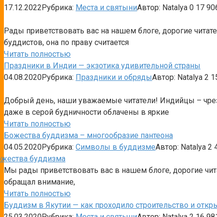
17.12.2022
Рубрика:
Места и святыни
Автор:
Natalya
0
17 90
Рады приветствовать вас на нашем блоге, дорогие читат
буддистов, она по праву считается
Читать полностью
Праздники в Индии — экзотика удивительной страны
04.08.2020
Рубрика:
Праздники и обряды
Автор:
Natalya
2
1
Добрый день, наши уважаемые читатели! Индийцы – чрез
даже в серой будничности облачены в яркие
Читать полностью
Божества буддизма – многообразие пантеона
04.05.2020
Рубрика:
Символы в буддизме
Автор:
Natalya
2
4
Мы рады приветствовать вас в нашем блоге, дорогие чит
обращал внимание,
Читать полностью
Буддизм в Якутии — как проходило строительство и откр
25.03.2020
Рубрика:
Места и святыни
Автор:
Natalya
2
16 98