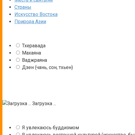
Страны
Искусство Востока
Природа Азии
Тхеравада
Махаяна
Ваджраяна
Дзен (чань, сон, тхьен)
Загрузка ...
Я увлекаюсь буддизмом
Я увлекаюсь восточной культурой (искусство, быт