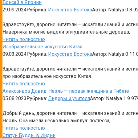
Бонсай в Японии
29.09.2024
Рубрика:
Искусство Востока
Автор:
Natalya
0
8 9
Здравствуйте, дорогие читатели – искатели знаний и ист
Наверняка многие видели эти удивительные деревца,
Читать полностью
Изобразительное искусство Китая
09.03.2024
Рубрика:
Искусство Востока
Автор:
Natalya
0
11 
Здравствуйте, дорогие читатели – искатели знаний и ист
про изобразительное искусство Китая.
Читать полностью
Александра Давид-Неэль — первая женщина в Тибете
05.08.2023
Рубрика:
Лидеры и учителя
Автор:
Natalya
1
9 97
Добрый день, дорогие читатели – искатели знаний и ист
Неэль. Она имела несколько амплуа: поэтесса,
Читать полностью
Статуи Будды в Индии