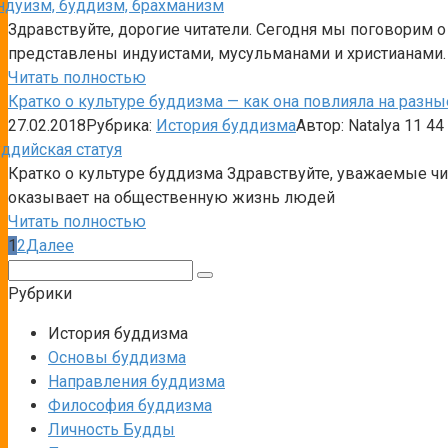
Здравствуйте, дорогие читатели. Сегодня мы поговорим 
представлены индуистами, мусульманами и христианами.
Читать полностью
Кратко о культуре буддизма — как она повлияла на разны
27.02.2018
Рубрика:
История буддизма
Автор:
Natalya
11
44
Кратко о культуре буддизма Здравствуйте, уважаемые чи
оказывает на общественную жизнь людей
Читать полностью
Пагинация
1
2
Далее
записей
Поиск:
Рубрики
История буддизма
Основы буддизма
Направления буддизма
Философия буддизма
Личность Будды