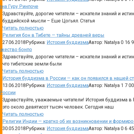
Здравствуйте, дорогие читатели – искатели знаний и ис
буддийской мысли – Еше Цогьял. Статья
Читать полностью
Религия бон в Тибете — тайны древней веры
27.06.2018
Рубрика:
История буддизма
Автор:
Natalya
0
16 9
Здравствуйте, дорогие читатели – искатели знаний и ист
что тибетские земли были
Читать полностью
История буддизма в России — как он появился в нашей с
13.06.2018
Рубрика:
История буддизма
Автор:
Natalya
1
7 00
Здравствуйте, уважаемые читатели! История буддизма в Р
это около девятисот тысяч человек. Сегодня наш
Читать полностью
Религии Индии — кратко об их возникновении и формир
30.05.2018
Рубрика:
История буддизма
Автор:
Natalya
0
6 45