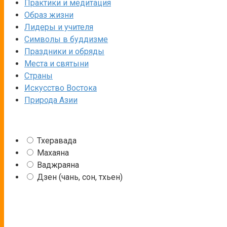
Практики и медитация
Образ жизни
Лидеры и учителя
Символы в буддизме
Праздники и обряды
Места и святыни
Страны
Искусство Востока
Природа Азии
Тхеравада
Махаяна
Ваджраяна
Дзен (чань, сон, тхьен)