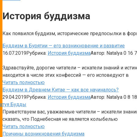
История буддизма
Как появился буддизм, исторические предпосылки в форм
Буддизм в Бурятии — его возникновение и развитие
16.07.2019
Рубрика:
История буддизма
Автор:
Natalya
0
16 7
Здравствуйте, дорогие читатели – искатели знаний и ист
находится в числе этих конфессий — его исповедуют в
Читать полностью
Буддизм в Древнем Китае — как все начиналось?
29.04.2019
Рубрика:
История буддизма
Автор:
Natalya
0
8 18
Приветствуем вас, уважаемые читатели – искатели знани
сказать, что Поднебесная не является колыбелью
Читать полностью
Причины возникновения буддизма