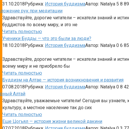
31.10.2018
Рубрика:
История буддизма
Автор:
Natalya
5
8 89
Здравствуйте, дорогие читатели – искатели знаний и ист
буддистов по всему миру, и это не
Читать полностью
Ученики Будды — что это были за люди?
18.10.2018
Рубрика:
История буддизма
Автор:
Natalya
0
6 85
Здравствуйте, дорогие читатели – искатели знаний и ис
всему миру и не приобрело бы
Читать полностью
Буддизм на Алтае — история возникновения и развития
07.08.2018
Рубрика:
История буддизма
Автор:
Natalya
0
8 42
Здравствуйте, уважаемые читатели! Сегодня вы узнаете, 
культуру, а местное население так до сих
Читать полностью
Еше Цогьял — история жизни великой дакини
07.07.2018
Рубрика:
История буддизма
Автор:
Natalya
0
3 77