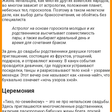
Жизнь непальцев, как многих других азиатских народов,
во многом зависит от астрологии, положения планет,
небесных тел, гороскопов. Поэтому в таком нелегком
деле, как выбор даты бракосочетания, не обойтись без
специалиста.
Астролог на основе гороскопа молодых и их
родственников высчитывает совместимость
пары, а также выбирает идеальный день и
время для сочетания браком.
За день до свадьбы родственники девушки готовят
приглашение, состоящее из фруктов, угощений,
подарков, и отправляют жениху. В канун события
проводится девичник, где подружки устраивают
посиделки, танцы и разрисовывают тело хной – узорами
мехенди. Этот вечер они называют как «хенна-найт», что
буквально означает «ночь узоров хной».
Церемония
«Тихо, по-семейному» – это не про непальские свадьбы.
Здесь приглашаются многочисленные родственники,
включая двоюродную бабушку жены брата, друзей