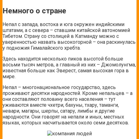
Немного о стране
Непал с запада, востока и юга окружен индийскими
штатами, а с севера – ставшим китайской автономией
Тибетом. Страну со столицей в Катманду можно с
уверенностью назвать высокогорной – она раскинулась
у подножия Гималайского хребта.
Здесь находится несколько пиков высотой больше
восьми тысяч метров, а главный из них – Джомолунгма,
известная больше как Эверест, самая высокая гора в
мире.
Непал – многонациональное государство, здесь
проживают десятки народностей. Кроме непальцев – а
они составляют половину всего населения – тут
уживаются вместе чхетри, бахуны, тхару, таманги,
невари, магары, шерпы, сатару, лимбы и другие
народности. Они говорят на непали и иных, местных
языках, которых насчитывается около семи десятков.