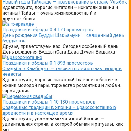
Новый год в Тайланде — празднование в стране Улыбок
Здравствуйте, дорогие читатели – искатели знаний и
истины! Тайцы – очень жизнерадостный и
дружелюбный
Праздники и обряды
0
4 179 просмотров
День рождения Будды Шакьямуни — священный день
буддистов
Друзья, приветствуем вас! Сегодня особенный день —
День рождения Будды (Сага Дава Дучен, Вишакха
Праздники и обряды
0
1 898 просмотров
Свадьба в Камбодже — тысяча гостей и семь нарядов
невесты
Здравствуйте, дорогие читатели! Главное событие в
жизни молодой пары, торжество романтики и любви,
зарождение
Праздники и обряды
1
10 130 просмотров
Свадебные традиции в Японии — бракосочетание в
древности и в настоящее время
Здравствуйте, уважаемые читатели! Япония —
удивительная страна, в которой обычаи и ритуалы, как
мы