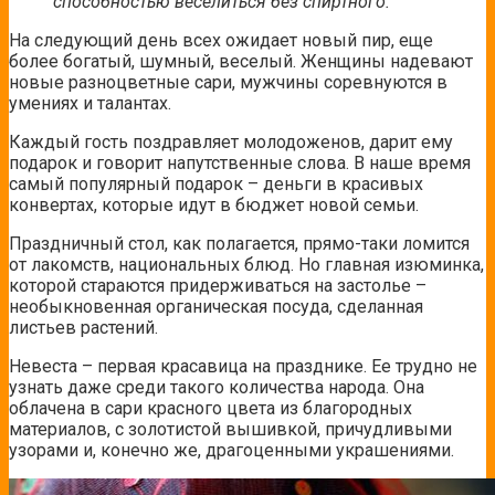
способностью веселиться без спиртного.
На следующий день всех ожидает новый пир, еще
более богатый, шумный, веселый. Женщины надевают
новые разноцветные сари, мужчины соревнуются в
умениях и талантах.
Каждый гость поздравляет молодоженов, дарит ему
подарок и говорит напутственные слова. В наше время
самый популярный подарок – деньги в красивых
конвертах, которые идут в бюджет новой семьи.
Праздничный стол, как полагается, прямо-таки ломится
от лакомств, национальных блюд. Но главная изюминка,
которой стараются придерживаться на застолье –
необыкновенная органическая посуда, сделанная
листьев растений.
Невеста – первая красавица на празднике. Ее трудно не
узнать даже среди такого количества народа. Она
облачена в сари красного цвета из благородных
материалов, с золотистой вышивкой, причудливыми
узорами и, конечно же, драгоценными украшениями.