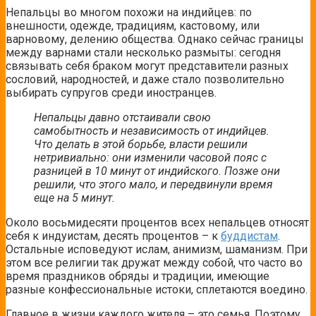
Непальцы во многом похожи на индийцев: по
внешности, одежде, традициям, кастовому, или
варновому, делению общества. Однако сейчас границы
между варнами стали несколько размыты: сегодня
связывать себя браком могут представители разных
сословий, народностей, и даже стало позволительно
выбирать супругов среди иностранцев.
Непальцы давно отстаивали свою
самобытность и независимость от индийцев.
Что делать
в этой борьбе, власти решили
нетривиально: они изменили часовой пояс с
разницей в 10 минут от индийского. Позже они
решили, что этого мало, и передвинули время
еще на 5 минут.
Около восьмидесяти процентов всех непальцев относят
себя к индуистам, десять процентов – к
буддистам
.
Остальные исповедуют ислам, анимизм, шаманизм. При
этом все религии так дружат между собой, что часто во
время праздников обряды и традиции, имеющие
разные конфессиональные истоки, сплетаются воедино.
Главное в жизни каждого жителя – это семья. Поэтому