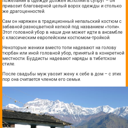
пожелания в одежде должен исполнить супруг – он
привозит благоверной целый ворох одежды и столько
же драгоценностей.
Сам он наряжен в традиционный непальский костюм с
забавной разноцветной кепкой под названием «топи».
Этот головной убор в наши дни может идти в ансамбле
с классическим европейским костюмом-тройкой.
Некоторые женихи вместо топи надевают на голову
тюрбан или иной головной убор, принятый в конкретной
местности. Буддисты надевают наряды в тибетском
стиле.
После свадьбы муж увозит жену к себе в дом – с этих
пор она считается членом его семьи.