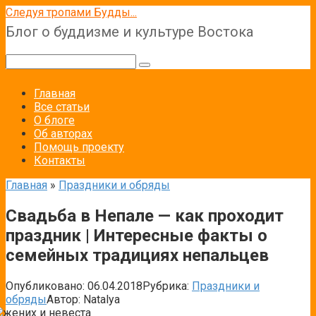
Перейти
Следуя тропами Будды...
к
Блог о буддизме и культуре Востока
контенту
Поиск:
Главная
Все статьи
О блоге
Об авторах
Помощь проекту
Контакты
Главная
»
Праздники и обряды
Свадьба в Непале — как проходит
праздник | Интересные факты о
семейных традициях непальцев
Опубликовано:
06.04.2018
Рубрика:
Праздники и
обряды
Автор:
Natalya