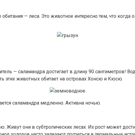
обитания — леса. Это животное интересно тем, что когда о
тель — саламандра достигает в длину 90 сантиметров! Вод
ть этих животных обитает на островах Хонсю и Кюсю.
щается саламандра медленно. Активна ночью.
. Живут они в субтропических лесах. Их рост может дост
риод холодов часто залезают погреться в термальные исто