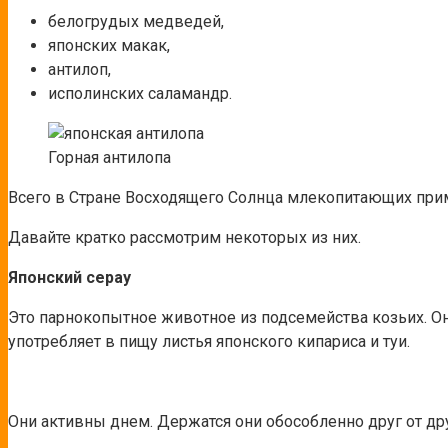
белогрудых медведей,
японских макак,
антилоп,
исполинских саламандр.
Горная антилопа
Всего в Стране Восходящего Солнца млекопитающих прим
Давайте кратко рассмотрим некоторых из них.
Японский серау
Это парнокопытное животное из подсемейства козьих. Оно
употребляет в пищу листья японского кипариса и туи.
Они активны днем. Держатся они обособленно друг от дру