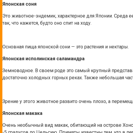
Японская соня
Это животное-эндемик, характерное для Японии. Среда ее 
так, что кажется, будто оно спит на ходу.
Основная пища японской сони — это растения и нектары.
Японская исполинская саламандра
Земноводное. В своем роде это самый крупный представи
достаточно холодных горных реках. Также небольшая час
Зрение у этого животное развито очень плохо, а переме
Японская макака
Очень необычный вид макак, обитающий на острове Хонсю
-5 градусов по Цельсию. Приматы известны тем, что в пе