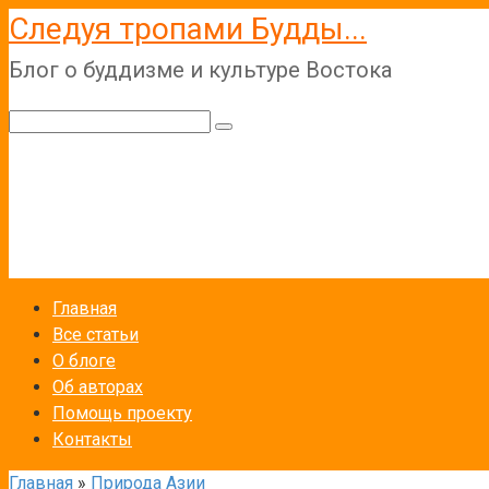
Перейти
Следуя тропами Будды...
к
Блог о буддизме и культуре Востока
контенту
Поиск:
Главная
Все статьи
О блоге
Об авторах
Помощь проекту
Контакты
Главная
»
Природа Азии