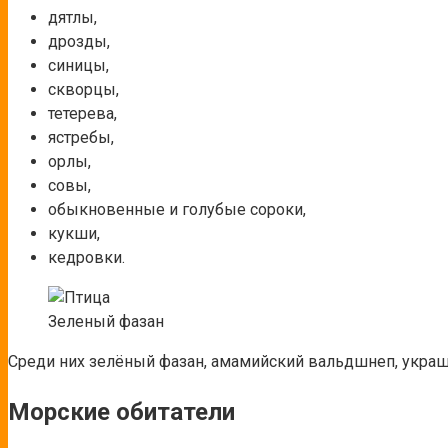
дятлы,
дрозды,
синицы,
скворцы,
тетерева,
ястребы,
орлы,
совы,
обыкновенные и голубые сороки,
кукши,
кедровки.
Зеленый фазан
Среди них зелёный фазан, амамийский вальдшнеп, украш
Морские обитатели