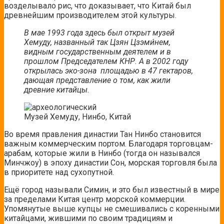
возделывало рис, что доказывает, что Китай был
древнейшим производителем этой культуры.
В мае 1993 года здесь был открыт музей
Хемуду, названный так Цзян Цзэми́нем,
видным государственным деятелем и в
прошлом Председателем КНР. А в 2002 году
открылась эко-зона
площадью в 47 гектаров,
дающая представление о том, как жили
древние китайцы.
Музей Хемуду, Нинбо, Китай
Во время правления династии Тан Нинбо становится
важным коммерческим портом. Благодаря торговцам-
арабам, которые жили в Нинбо (тогда он назывался
Минчжоу) в эпоху династии Сон, морская торговля была
в приоритете над сухопутной.
Ещё город называли Симин, и это был известный в мире
за пределами Китая центр морской коммерции.
Упомянутые выше купцы не смешивались с коренными
китайцами, жившими по своим традициям и