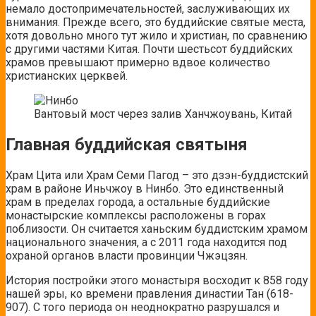
немало достопримечательностей, заслуживающих их
внимания. Прежде всего, это буддийские святые места,
хотя довольно много тут жило и христиан, по сравнению
с другими частями Китая. Почти шестьсот буддийских
храмов превышают примерно вдвое количество
христианских церквей.
Вантовый мост через залив Ханчжоувань, Китай
Главная буддийская святыня
Храм Цита или Храм Семи Пагод – это дзэн-буддистский
храм в районе Иньчжоу в Нинбо. Это единственный
храм в пределах города, а остальные буддийские
монастырские комплексы расположены в горах
поблизости. Он считается ханьским буддистским храмом
национального значения, а с 2011 года находится под
охраной органов власти провинции Чжэцзян.
История постройки этого монастыря восходит к 858 году
нашей эры, ко времени правления династии Тан (618-
907). С того периода он неоднократно разрушался и