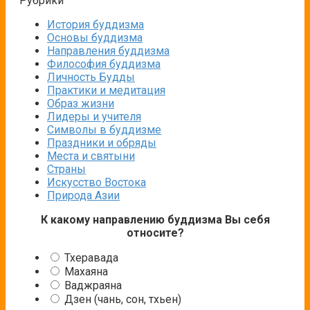
Рубрики
История буддизма
Основы буддизма
Направления буддизма
Философия буддизма
Личность Будды
Практики и медитация
Образ жизни
Лидеры и учителя
Символы в буддизме
Праздники и обряды
Места и святыни
Страны
Искусство Востока
Природа Азии
К какому направлению буддизма Вы себя
относите?
Тхеравада
Махаяна
Ваджраяна
Дзен (чань, сон, тхьен)