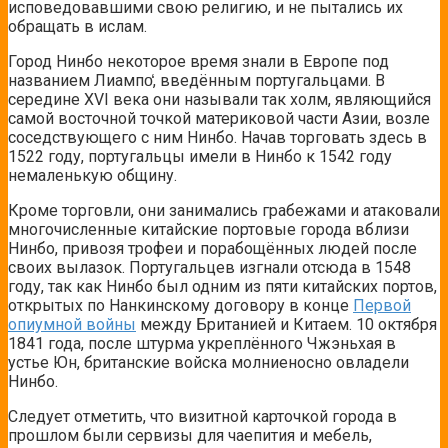
исповедовавшими свою религию, и не пытались их
обращать в ислам.
Город Нинбо некоторое время знали в Европе под
названием Лиампо̒, введённым португальцами. В
середине XVI века они называли так холм, являющийся
самой восточной точкой материковой части Азии, возле
соседствующего с ним Нинбо. Начав торговать здесь в
1522 году, португальцы имели в Нинбо к 1542 году
немаленькую общину.
Кроме торговли, они занимались грабежами и атаковали
многочисленные китайские портовые города вблизи
Нинбо, привозя трофеи и порабощённых людей после
своих вылазок. Португальцев изгнали отсюда в 1548
году, так как Нинбо был одним из пяти китайских портов,
открытых по Нанкинскому договору в конце
Первой
опиумной войны
между Британией и Китаем. 10 октября
1841 года, после штурма укреплённого Чжэньхая в
устье Юн, британские войска молниеносно овладели
Нинбо.
Следует отметить, что визитной карточкой города в
прошлом были сервизы для чаепития и мебель,