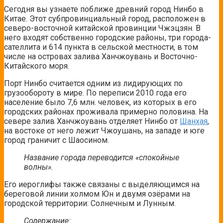
Сегодня вы узнаете поближе древний город Нинбо в
Китае. Этот субпровинциальный город, расположен в
северо-восточной китайской провинции Чжэцзян. В
него входят собственно городские районы, три города-
сателлита и 614 пункта в сельской местности, в том
числе на островах залива Ханчжоувань и Восточно-
Китайского моря.
Порт Нинбо считается одним из лидирующих по
грузообороту в мире. По переписи 2010 года его
население было 7,6 млн. человек, из которых в его
городских районах проживала примерно половина. На
севере залив Ханчжоувань отделяет Нинбо от
Шанхая
,
на востоке от него лежит Чжоушань, на западе и юге
город граничит с Шаосином.
Название города переводится «спокойные
волны».
Его иероглифы также связаны с выделяющимся на
береговой линии холмом Юн и двумя озёрами на
городской территории: Солнечным и Лунным.
Содержание: