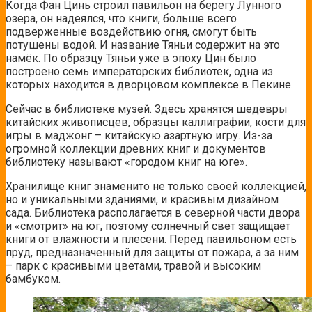
Когда Фан Цинь строил павильон на берегу Лунного
озера, он надеялся, что книги, больше всего
подверженные воздействию огня, смогут быть
потушены водой. И название Тяньи содержит на это
намёк.
По образцу Тяньи уже в эпоху Цин было
построено семь императорских библиотек, одна из
которых находится в дворцовом комплексе в Пекине.
Сейчас в библиотеке музей. Здесь хранятся шедевры
китайских живописцев, образцы каллиграфии, кости для
игры в маджонг – китайскую азартную игру. Из-за
огромной коллекции древних книг и документов
библиотеку называют «городом книг на юге».
Хранилище книг знаменито не только своей коллекцией,
но и уникальными зданиями, и красивым дизайном
сада. Библиотека располагается в северной части двора
и «смотрит» на юг, поэтому солнечный свет защищает
книги от влажности и плесени. Перед павильоном есть
пруд, предназначенный для защиты от пожара, а за ним
– парк с красивыми цветами, травой и высоким
бамбуком.