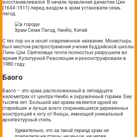
восстанавливался. В начале правления династии Цин
(1644-1911) перед входом в храм установили семь
пагод.
Храм Семи Пагод, Нинбо, Китай
С тех пор он и носит современное название. Монастырь
был местом распространения учения буддийской школы
Линь-Цзи. Святилище почти полностью разрушили во
время Культурной Революции и реконструировали в
1980 году.
Баого
Баого – это храм, расположенный в пятнадцати
километрах от центра Нинбо и окружённый горами. Ему
тысяча лет. Большой зал храма является одной из
старейших и лучше всего сохранившихся деревянных
конструкций к югу от Янзцы, имеющей уникальный
архитектурный стиль.
Удивительно, что за такой период храм не
повредили ни птицы, ни мыши, ни черви.