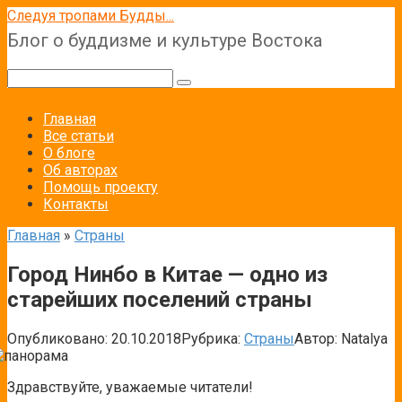
Перейти
Следуя тропами Будды...
к
Блог о буддизме и культуре Востока
контенту
Поиск:
Главная
Все статьи
О блоге
Об авторах
Помощь проекту
Контакты
Главная
»
Страны
Город Нинбо в Китае — одно из
старейших поселений страны
Опубликовано:
20.10.2018
Рубрика:
Страны
Автор:
Natalya
Здравствуйте, уважаемые читатели!