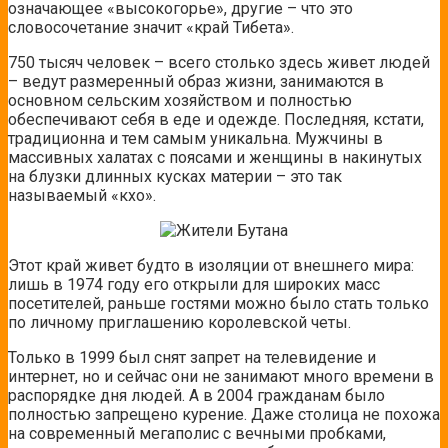
означающее «высокогорье», другие – что это
словосочетание значит «край Тибета».
750 тысяч человек – всего столько здесь живет людей
– ведут размеренный образ жизни, занимаются в
основном сельским хозяйством и полностью
обеспечивают себя в еде и одежде. Последняя, кстати,
традиционна и тем самым уникальна. Мужчины в
массивных халатах с поясами и женщины в накинутых
на блузки длинных кусках материи – это так
называемый «кхо».
Этот край живет будто в изоляции от внешнего мира:
лишь в 1974 году его открыли для широких масс
посетителей, раньше гостями можно было стать только
по личному приглашению королевской четы.
Только в 1999 был снят запрет на телевидение и
интернет, но и сейчас они не занимают много времени в
распорядке дня людей. А в 2004 гражданам было
полностью запрещено курение. Даже столица не похожа
на современный мегаполис с вечными пробками,