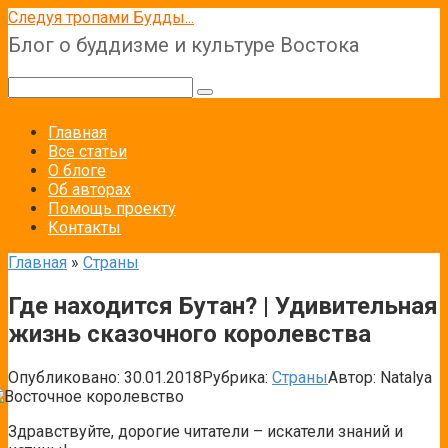
Перейти
Следуя тропами Будды...
к
Блог о буддизме и культуре Востока
контенту
Поиск:
Главная
Все статьи
О блоге
Об авторах
Помощь проекту
Контакты
Главная
»
Страны
Где находится Бутан? | Удивительная
жизнь сказочного королевства
Опубликовано:
30.01.2018
Рубрика:
Страны
Автор:
Natalya
Здравствуйте, дорогие читатели – искатели знаний и