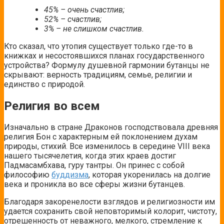
45% – очень счастлив;
52% – счастлив;
3% – не слишком счастлив.
Кто сказал, что утопия существует только где-то в
книжках и несостоявшихся планах государственного
устройства? Формулу душевной гармонии бутанцы не
скрывают: верность традициям, семье, религии и
единство с природой.
Религия во всем
Изначально в стране Драконов господствовала древняя
религия Бон с характерным ей поклонением духам
природы, стихий. Все изменилось в середине VIII века
нашего тысячелетия, когда этих краев достиг
Падмасамбхава, гуру тантры. Он принес с собой
философию
буддизма
, которая укоренилась на долгие
века и проникла во все сферы жизни бутанцев.
Благодаря закоренелости взглядов и религиозности им
удается сохранить свой неповторимый колорит, чистоту,
отрешенность от неважного, мелкого, стремление к