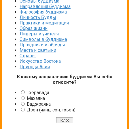
Основы буддизма
Направления буддизма
Философия буддизма
Личность Будды
Практики и медитация
Образ жизни
Лидеры и учителя
Символы в буддизме
Праздники и обряды
Места и святыни
Страны
Искусство Востока
Природа Азии
К какому направлению буддизма Вы себя
относите?
Тхеравада
Махаяна
Ваджраяна
Дзен (чань, сон, тхьен)