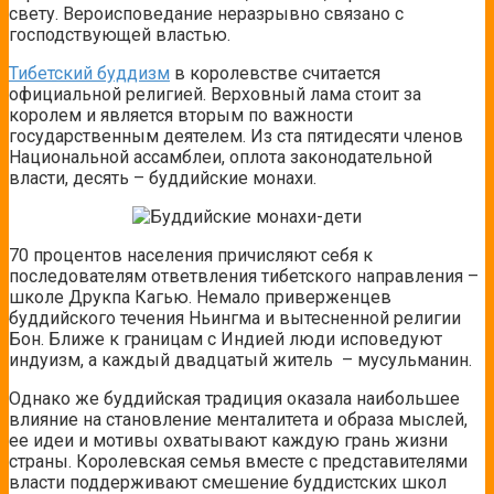
свету. Вероисповедание неразрывно связано с
господствующей властью.
Тибетский буддизм
в королевстве считается
официальной религией. Верховный лама стоит за
королем и является вторым по важности
государственным деятелем. Из ста пятидесяти членов
Национальной ассамблеи, оплота законодательной
власти, десять – буддийские монахи.
70 процентов населения причисляют себя к
последователям ответвления тибетского направления –
школе Друкпа Кагью. Немало приверженцев
буддийского течения Ньингма и вытесненной религии
Бон. Ближе к границам с Индией люди исповедуют
индуизм, а каждый двадцатый житель – мусульманин.
Однако же буддийская традиция оказала наибольшее
влияние на становление менталитета и образа мыслей,
ее идеи и мотивы охватывают каждую грань жизни
страны. Королевская семья вместе с представителями
власти поддерживают смешение буддистских школ