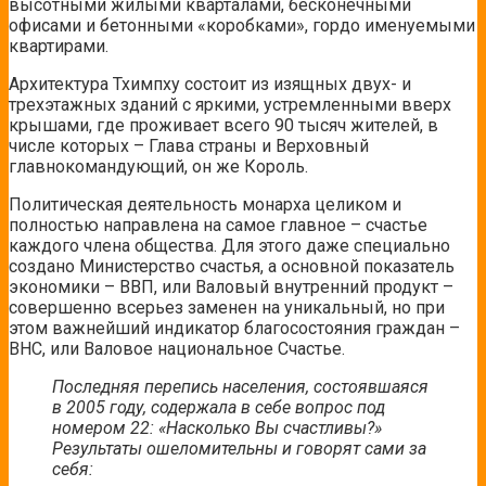
высотными жилыми кварталами, бесконечными
офисами и бетонными «коробками», гордо именуемыми
квартирами.
Архитектура Тхимпху состоит из изящных двух- и
трехэтажных зданий с яркими, устремленными вверх
крышами, где проживает всего 90 тысяч жителей, в
числе которых – Глава страны и Верховный
главнокомандующий, он же Король.
Политическая деятельность монарха целиком и
полностью направлена на самое главное – счастье
каждого члена общества. Для этого даже специально
создано Министерство счастья, а основной показатель
экономики – ВВП, или Валовый внутренний продукт –
совершенно всерьез заменен на уникальный, но при
этом важнейший индикатор благосостояния граждан –
ВНС, или Валовое национальное Счастье.
Последняя перепись населения, состоявшаяся
в 2005 году, содержала в себе вопрос под
номером 22: «Насколько Вы счастливы?»
Результаты ошеломительны и говорят сами за
себя: