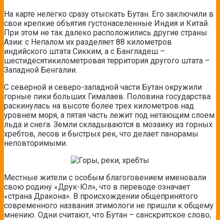
На карте нелегко сразу отыскать Бутан. Его заключили в
свои крепкие объятия густонаселенные Индия и Китай.
При этом не так далеко расположились другие страны
Азии: с Непалом их разделяет 88 километров
индийского штата Сикким, а с Бангладеш –
шестидесятикилометровая территория другого штата –
Западной Бенгалии.
С северной и северо-западной части Бутан окружили
горные пики больших Гималаев. Половина государства
раскинулась на высоте более трех километров над
уровнем моря, а пятая часть лежит под нетающим слоем
льда и снега. Земли складываются в мозаику из горных
хребтов, лесов и быстрых рек, что делает панорамы
неповторимыми.
Местные жители с особым благоговением именовали
свою родину «Друк-Юл», что в переводе означает
«страна Дракона». В происхождении общепринятого
современного названия этимологи не пришли к общему
мнению. Одни считают, что Бутан – санскритское слово,