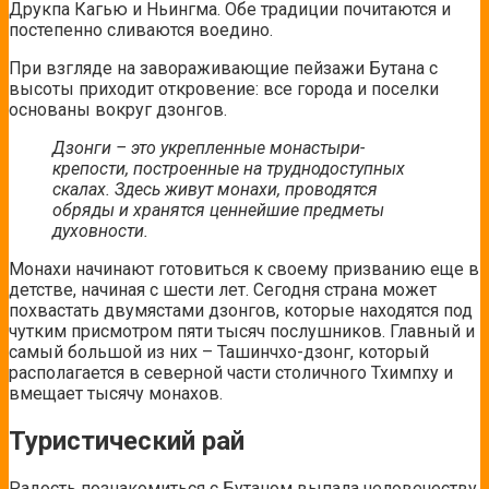
Друкпа Кагью и Ньингма. Обе традиции почитаются и
постепенно сливаются воедино.
При взгляде на завораживающие пейзажи Бутана с
высоты приходит откровение: все города и поселки
основаны вокруг дзонгов.
Дзонги – это укрепленные монастыри-
крепости, построенные на труднодоступных
скалах. Здесь живут монахи, проводятся
обряды и хранятся ценнейшие предметы
духовности.
Монахи начинают готовиться к своему призванию еще в
детстве, начиная с шести лет. Сегодня страна может
похвастать двумястами дзонгов, которые находятся под
чутким присмотром пяти тысяч послушников. Главный и
самый большой из них – Ташинчхо-дзонг, который
располагается в северной части столичного Тхимпху и
вмещает тысячу монахов.
Туристический рай
Радость познакомиться с Бутаном выпала человечеству