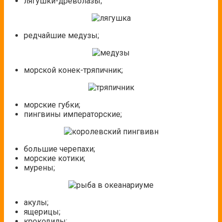
лягушки-древолазы;
редчайшие медузы;
морской конек-тряпичник;
морские губки;
пингвины императорские;
большие черепахи;
морские котики;
мурены;
акулы;
ящерицы;
крокодилы;