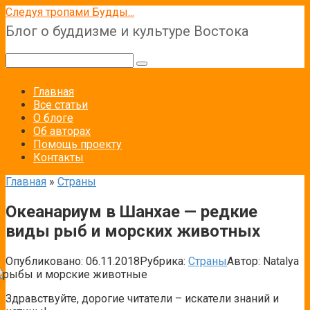
Перейти
Следуя тропами Будды...
к
Блог о буддизме и культуре Востока
контенту
Поиск:
Главная
Все статьи
О блоге
Об авторах
Помощь проекту
Контакты
Главная
»
Страны
Океанариум в Шанхае — редкие
виды рыб и морских животных
Опубликовано:
06.11.2018
Рубрика:
Страны
Автор:
Natalya
Здравствуйте, дорогие читатели – искатели знаний и