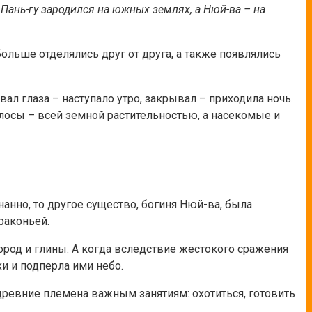
Пань-гу зародился на южных землях, а Нюй-ва – на
больше отделялись друг от друга, а также появлялись
ал глаза – наступало утро, закрывал – приходила ночь.
олосы – всей земной растительностью, а насекомые и
анно, то другое существо, богиня Нюй-ва, была
раконьей.
пород и глины. А когда вследствие жестокого сражения
хи и подперла ими небо.
древние племена важным занятиям: охотиться, готовить