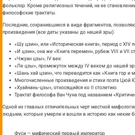
фольклор. Кроме религиозных течений, на ее становлени
философские трактаты.
Последние, сохранившиеся в виде фрагментов, позволя
произведения (все даты указаны до нашей эры):
«Шу цзин», или «Историческая книга», период с XIV по
«И цзин», она же «Книга перемен», рубеж VIII и VII с
«Чжуан цзы», IV век.
«Ле цзы», промежуток между IV веком до нашей эр
«Шань хай цзин», что переводится как «Книга гор и мор
Многочисленные произведения и стихи поэта Цюй Юа
«Хуайнань-цзы», относящийся ко II столетию.
Трактат философа Ван Чуна под названием «Критичес
Одной из главных отличительных черт местной мифолог
людьми, которые умерли и вошли в историю как некие бо
Фуси — мифический первый император