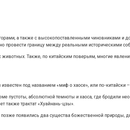
аторами, а также с высокопоставленными чиновниками и д
ожно провести границу между реальными историческими с
ивотных. Также, по китайским поверьям, многие явления 
известен под названием «миф о хаосе», или по-китайски – 
роме пустоты, абсолютной темноты и хаоса, где бродили н
ет также трактат «Хуайнань-цзы».
го позже появились два существа божественной природы, дв