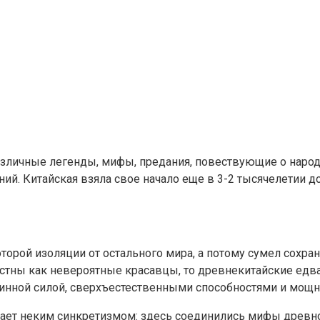
азличные легенды, мифы, предания, повествующие о народн
ий. Китайская взяла свое начало еще в 3-2 тысячелетии 
орой изоляции от остального мира, а потому сумел сохран
тны как невероятные красавцы, то древнекитайские едва 
жинной силой, сверхъестественными способностями и мощн
ает неким синкретизмом: здесь соединились мифы древнос