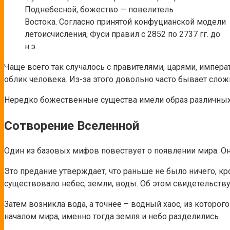
Поднебесной, божество — повелитель
Востока. Согласно принятой конфуцианской модели
летоисчисления, Фуси правил с 2852 по 2737 гг. до
н.э.
Чаще всего так случалось с правителями, царями, импер
облик человека. Из-за этого довольно часто бывает сл
Нередко божественные существа имели образ различных ж
Сотворение Вселенной
Один из базовых мифов повествует о появлении мира. Он 
Это предание утверждает, что раньше не было ничего, к
существовало небес, земли, воды. Об этом свидетельству
Затем возникла вода, а точнее – водный хаос, из которо
началом мира, именно тогда земля и небо разделились.