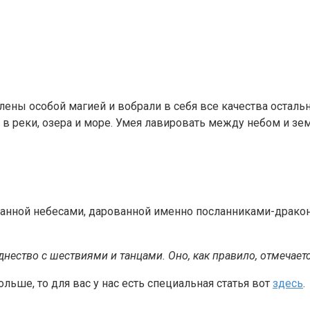
лены особой магией и вобрали в себя все качества осталь
я в реки, озера и море. Умея лавировать между небом и 
 данной небесами, дарованной именно посланниками-драко
ество с шествиями и танцами. Оно, как правило, отмечаетс
ольше, то для вас у нас есть специальная статья вот
здесь
.