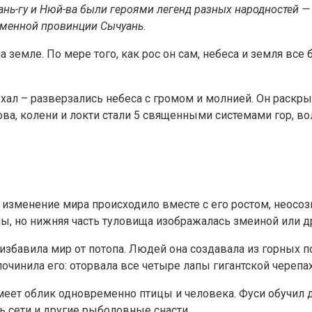
нь-гу и Нюй-ва были героями легенд разных народностей — 
еменной провинции Сычуань.
земле. По мере того, как рос он сам, небеса и земля все 
ал – разверзались небеса с громом и молнией. Он раскрыв
ова, колени и локти стали 5 священными системами гор, в
изменение мира происходило вместе с его ростом, неосозн
, но нижняя часть туловища изображалась змеиной или д
 избавила мир от потопа. Людей она создавала из горных 
починила его: оторвала все четыре лапы гигантской черепа
имеет облик одновременно птицы
и человека. Фуси обучил 
 сети и другие рыболовные снасти.