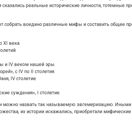
и сказались реальные исторические личности, тотемные п
ют собрать воедино различные мифы и составить общее п
 XI века.
толетий.
ы и IV веком нашей эры.
ей», с IV по II столетия.
ня, IV столетие.
кие суждения», I столетие.
ии можно назвать так называемую эвгемеризацию. Иными
жества, их истории искажались, приобретали мифические 