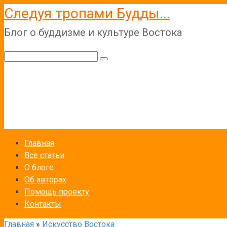
Перейти
Следуя тропами Будды...
к
Блог о буддизме и культуре Востока
контенту
Поиск:
Главная
Все статьи
О блоге
Об авторах
Помощь проекту
Контакты
Главная
»
Искусство Востока