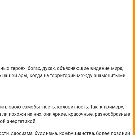
ых героях, богах, духах, объясняющие видение мира,
до нашей эры, когда на территории между знаменитыми
ить свою самобытность, колоритность. Так, к примеру,
ли похожи на них: они яркие, красочные, разнообразные
ой энергетикой.
ти, даосизма, буддизма, конфуцианства, более поздний