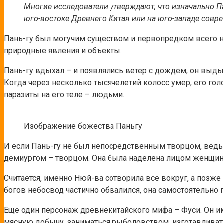
Многие исследователи утверждают, что изначально Па
юго-востоке Древнего Китая или на юго-западе совр
Пань-гу был могучим существом и первопредком всего на 
природные явления и объекты.
Пань-гу вдыхал – и появлялись ветер с дождем, он выдых
Когда через несколько тысячелетий колосс умер, его гол
паразиты на его теле – людьми.
Изображение божества Паньгу
И если Пань-гу не был непосредственным творцом, ведь 
демиургом – творцом. Она была наделена лицом женщины
Считается, именно Нюй-ва сотворила все вокруг, а позже
богов небосвод частично обвалился, она самостоятельно 
Еще один персонаж древнекитайского мифа – Фуси. Он 
мясную добычу, заниматься рыболовством, изготавливать