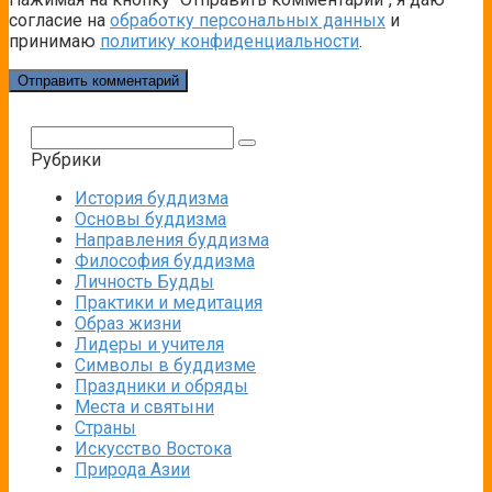
согласие на
обработку персональных данных
и
принимаю
политику конфиденциальности
.
Поиск:
Рубрики
История буддизма
Основы буддизма
Направления буддизма
Философия буддизма
Личность Будды
Практики и медитация
Образ жизни
Лидеры и учителя
Символы в буддизме
Праздники и обряды
Места и святыни
Страны
Искусство Востока
Природа Азии