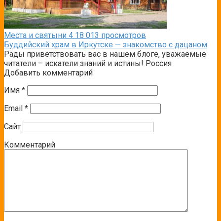
Места и святыни
4
18 013 просмотров
Буддийский храм в Иркутске — знакомство с дацаном
Рады приветствовать вас в нашем блоге, уважаемые
читатели – искатели знаний и истины! Россия
Добавить комментарий
Имя
*
Email
*
Сайт
Комментарий