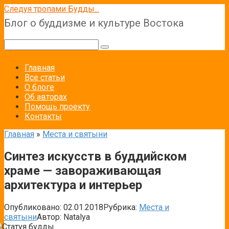
Перейти
Следуя тропами Будды...
к
Блог о буддизме и культуре Востока
контенту
Поиск:
Главная
Все статьи
О блоге
Об авторах
Помощь проекту
Контакты
Главная
»
Места и святыни
Синтез искусств в буддийском
храме — завораживающая
архитектура и интерьер
Опубликовано:
02.01.2018
Рубрика:
Места и
святыни
Автор:
Natalya