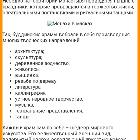
Нередко на территории монастыря проводятся пышные
праздники, которые превращаются в торжество жизни,
с театральными постановками и ритуальными танцами.
Так, буддийские храмы вобрали в себя произведения
многих творческих направлений:
архитектура;
скульптура;
деревянное зодчество;
живопись;
вышивка;
резьба по дереву;
литература;
каллиграфия;
устное народное творчество;
музыка;
театральные представления;
танцы.
Каждый храм сам по себе – шедевр мирового
искусства. Его величественный внешний вид,
вздернутый кверху, ослепляющий яркостью красок,