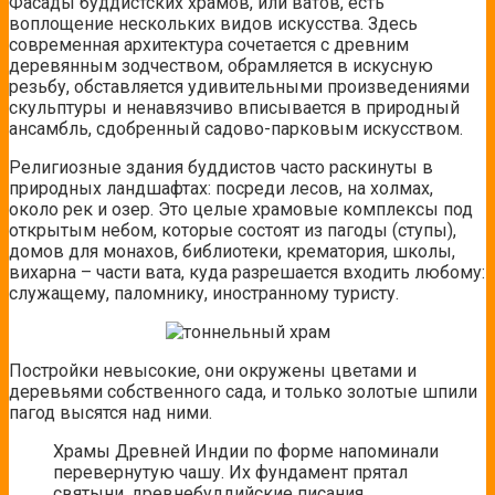
Фасады буддистских храмов, или ватов, есть
воплощение нескольких видов искусства. Здесь
современная архитектура сочетается с древним
деревянным зодчеством, обрамляется в искусную
резьбу, обставляется удивительными произведениями
скульптуры и ненавязчиво вписывается в природный
ансамбль, сдобренный садово-парковым искусством.
Религиозные здания буддистов часто раскинуты в
природных ландшафтах: посреди лесов, на холмах,
около рек и озер. Это целые храмовые комплексы под
открытым небом, которые состоят из пагоды (ступы),
домов для монахов, библиотеки, крематория, школы,
вихарна – части вата, куда разрешается входить любому:
служащему, паломнику, иностранному туристу.
Постройки невысокие, они окружены цветами и
деревьями собственного сада, и только золотые шпили
пагод высятся над ними.
Храмы Древней Индии по форме напоминали
перевернутую чашу. Их фундамент прятал
святыни, древнебуддийские писания,