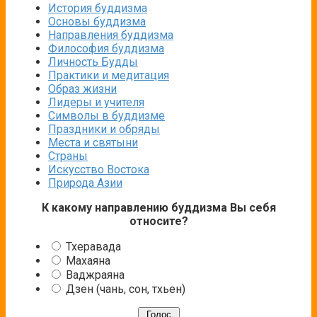
История буддизма
Основы буддизма
Направления буддизма
Философия буддизма
Личность Будды
Практики и медитация
Образ жизни
Лидеры и учителя
Символы в буддизме
Праздники и обряды
Места и святыни
Страны
Искусство Востока
Природа Азии
К какому направлению буддизма Вы себя
относите?
Тхеравада
Махаяна
Ваджраяна
Дзен (чань, сон, тхьен)