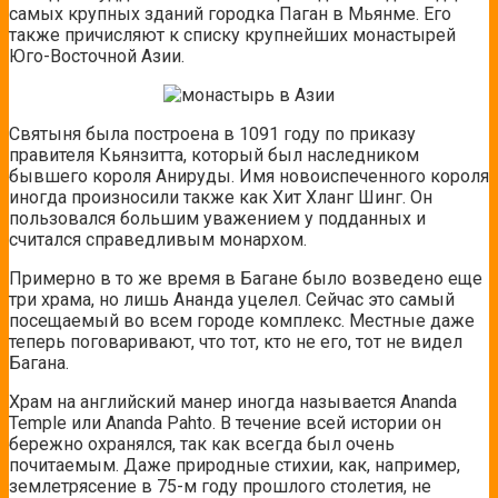
самых крупных зданий городка Паган в Мьянме. Его
также причисляют к списку крупнейших монастырей
Юго-Восточной Азии.
Святыня была построена в 1091 году по приказу
правителя Кьянзитта, который был наследником
бывшего короля Анируды. Имя новоиспеченного короля
иногда произносили также как Хит Хланг Шинг. Он
пользовался большим уважением у подданных и
считался справедливым монархом.
Примерно в то же время в Багане было возведено еще
три храма, но лишь Ананда уцелел. Сейчас это самый
посещаемый во всем городе комплекс. Местные даже
теперь поговаривают, что тот, кто не его, тот не видел
Багана.
Храм на английский манер иногда называется Ananda
Temple или Ananda Pahto. В течение всей истории он
бережно охранялся, так как всегда был очень
почитаемым. Даже природные стихии, как, например,
землетрясение в 75-м году прошлого столетия, не