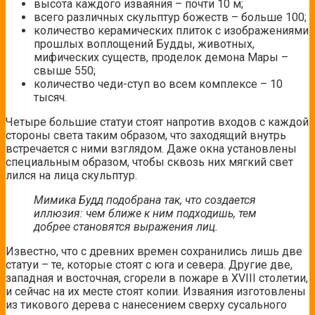
высота каждого изваяния – почти 10 м;
всего различных скульптур божеств – больше 100;
количество керамических плиток с изображениями
прошлых воплощений Будды, животных,
мифических существ, проделок демона Мары –
свыше 550;
количество чеди-ступ во всем комплексе – 10
тысяч.
Четыре большие статуи стоят напротив входов с каждой
стороны света таким образом, что заходящий внутрь
встречается с ними взглядом. Даже окна установлены
специальным образом, чтобы сквозь них мягкий свет
лился на лица скульптур.
Мимика Будд подобрана так, что создается
иллюзия: чем ближе к ним подходишь, тем
добрее становятся выражения лиц.
Известно, что с древних времен сохранились лишь две
статуи – те, которые стоят с юга и севера. Другие две,
западная и восточная, сгорели в пожаре в XVIII столетии,
и сейчас на их месте стоят копии. Изваяния изготовлены
из тикового дерева с нанесением сверху сусального