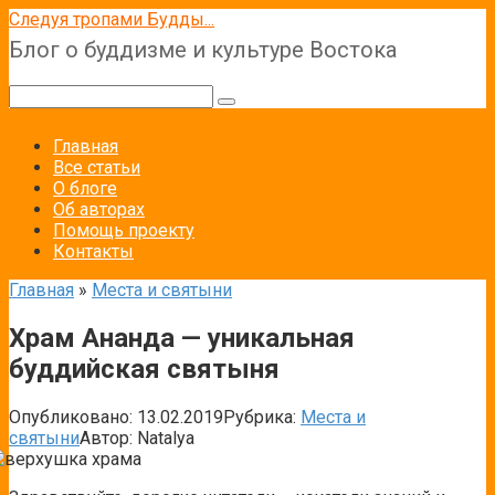
Перейти
Следуя тропами Будды...
к
Блог о буддизме и культуре Востока
контенту
Поиск:
Главная
Все статьи
О блоге
Об авторах
Помощь проекту
Контакты
Главная
»
Места и святыни
Храм Ананда — уникальная
буддийская святыня
Опубликовано:
13.02.2019
Рубрика:
Места и
святыни
Автор:
Natalya