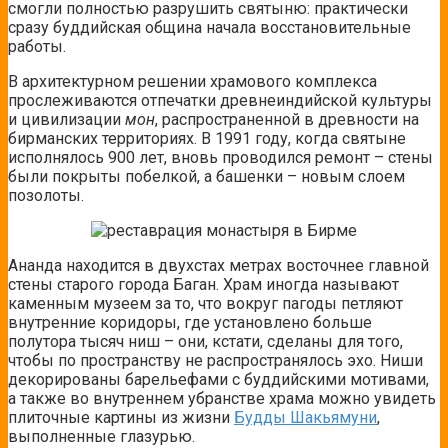
смогли полностью разрушить святыню: практически
сразу буддийская община начала восстановительные
работы.
В архитектурном решении храмового комплекса
прослеживаются отпечатки древнеиндийской культуры
и цивилизации
мон
, распространенной в древности на
бирманских территориях. В 1991 году, когда святыне
исполнялось 900 лет, вновь проводился ремонт – стены
были покрыты побелкой, а башенки – новым слоем
позолоты.
Ананда находится в двухстах метрах восточнее главной
стены старого города Баган. Храм иногда называют
каменным музеем за то, что вокруг пагоды петляют
внутренние коридоры, где установлено больше
полутора тысяч ниш – они, кстати, сделаны для того,
чтобы по пространству не распространялось эхо. Ниши
декорированы барельефами с буддийскими мотивами,
а также во внутреннем убранстве храма можно увидеть
плиточные картины из жизни
Будды Шакьямуни
,
выполненные глазурью.