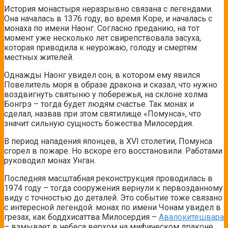
История монастыря неразрывно связана с легендами.
Она началась в 1376 году, во время Коре, и началась с
монаха по имени Наонг. Согласно преданию, на тот
момент уже несколько лет свирепствовала засуха,
которая приводила к неурожаю, голоду и смертям
местных жителей.
Однажды Наонг увидел сон, в котором ему явился
Повелитель моря в образе дракона и сказал, что нужно
воздвигнуть святыню у побережья, на склоне холма
Бонгрэ – тогда будет людям счастье. Так монах и
сделал, назвав при этом святилище «Помунса», что
значит сильную сущность божества Милосердия.
В период нападения японцев, в XVI столетии, Помунса
сгорел в пожаре. Но вскоре его восстановили. Работами
руководил монах Унган.
Последняя масштабная реконструкция проводилась в
1974 году – тогда сооружения вернули к первозданному
виду с точностью до деталей. Это событие тоже связано
с интересной легендой: монах по имени Чонам увидел в
грезах, как боддхисаттва Милосердия –
Авалокитешвара
– взмывает в небеса верхом на мифическом драконе.