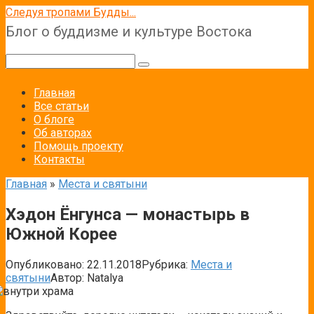
Перейти
Следуя тропами Будды...
к
Блог о буддизме и культуре Востока
контенту
Поиск:
Главная
Все статьи
О блоге
Об авторах
Помощь проекту
Контакты
Главная
»
Места и святыни
Хэдон Ёнгунса — монастырь в
Южной Корее
Опубликовано:
22.11.2018
Рубрика:
Места и
святыни
Автор:
Natalya