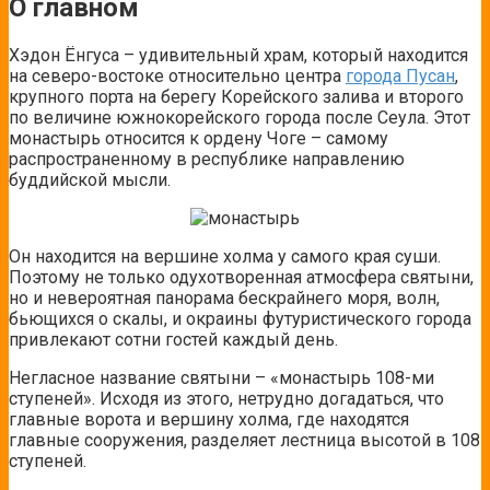
О главном
Хэдон Ёнгуса – удивительный храм, который находится
на северо-востоке относительно центра
города Пусан
,
крупного порта на берегу Корейского залива и второго
по величине южнокорейского города после Сеула. Этот
монастырь относится к ордену Чоге – самому
распространенному в республике направлению
буддийской мысли.
Он находится на вершине холма у самого края суши.
Поэтому не только одухотворенная атмосфера святыни,
но и невероятная панорама бескрайнего моря, волн,
бьющихся о скалы, и окраины футуристического города
привлекают сотни гостей каждый день.
Негласное название святыни – «монастырь 108-ми
ступеней». Исходя из этого, нетрудно догадаться, что
главные ворота и вершину холма, где находятся
главные сооружения, разделяет лестница высотой в 108
ступеней.