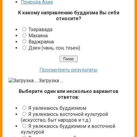
Природа Азии
К какому направлению буддизма Вы себя
относите?
Тхеравада
Махаяна
Ваджраяна
Дзен (чань, сон, тхьен)
Просмотреть результаты
Загрузка ...
Выберите один или несколько вариантов
ответов:
Я увлекаюсь буддизмом
Я увлекаюсь восточной культурой
(искусство, быт народов и т.д.)
Я увлекаюсь буддизмом и восточной
культурой