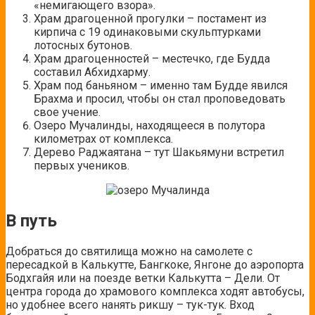
«немигающего взора».
Храм драгоценной прогулки – постамент из
кирпича с 19 одинаковыми скульптурками
лотосных бутонов.
Храм драгоценностей – местечко, где Будда
составил Абхидхарму.
Храм под баньяном – именно там Будде явился
Брахма и просил, чтобы он стал проповедовать
свое учение.
Озеро Мучалинды, находящееся в полутора
километрах от комплекса.
Дерево Раджаятана – тут Шакьямуни встретил
первых учеников.
В путь
Добраться до святилища можно на самолете с
пересадкой в Калькутте, Бангкоке, Янгоне до аэропорта
Бодхгайя или на поезде ветки Калькутта – Дели. От
центра города до храмового комплекса ходят автобусы,
но удобнее всего нанять рикшу – тук-тук. Вход