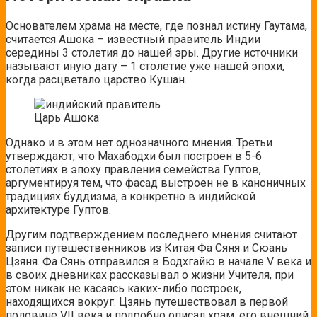
Основателем храма на месте, где познал истину Гаутама,
считается Ашока – известный правитель Индии
середины 3 столетия до нашей эры. Другие источники
называют иную дату – 1 столетие уже нашей эпохи,
когда расцветало царство Кушан.
Царь Ашока
Однако и в этом нет однозначного мнения. Третьи
утверждают, что Махабодхи был построен в 5-6
столетиях в эпоху правления семейства Гуптов,
аргументируя тем, что фасад выстроен не в каноничных
традициях буддизма, а конкретно в индийской
архитектуре Гуптов.
Другим подтверждением последнего мнения считают
записи путешественников из Китая Фа Сяня и Сюань
Цзяня. Фа Сянь отправился в Бодхгайю в начале V века и
в своих дневниках рассказывал о жизни Учителя, при
этом никак не касаясь каких-либо построек,
находящихся вокруг. Цзянь путешествовал в первой
половине VII века и подробно описал храм, его внешний