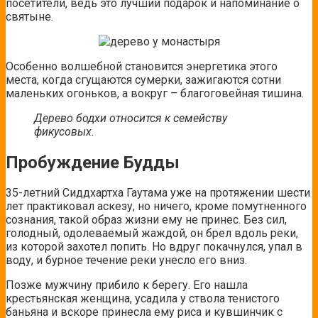
посетители, ведь это лучший подарок и напоминание о
святыне.
Особенно волшебной становится энергетика этого
места, когда сгущаются сумерки, зажигаются сотни
маленьких огоньков, а вокруг – благоговейная тишина.
Дерево бодхи относится к семейству
фикусовых.
Пробуждение Будды
35-летний Сиддхартха Гаутама уже на протяжении шести
лет практиковал аскезу, но ничего, кроме помутненного
сознания, такой образ жизни ему не принес. Без сил,
голодный, одолеваемый жаждой, он брел вдоль реки,
из которой захотел попить. Но вдруг покачнулся, упал в
воду, и бурное течение реки унесло его вниз.
Позже мужчину прибило к берегу. Его нашла
крестьянская женщина, усадила у ствола тенистого
баньяна и вскоре принесла ему риса и кувшинчик с