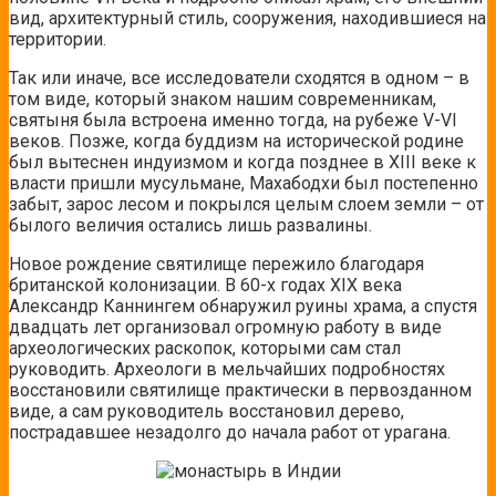
вид, архитектурный стиль, сооружения, находившиеся на
территории.
Так или иначе, все исследователи сходятся в одном – в
том виде, который знаком нашим современникам,
святыня была встроена именно тогда, на рубеже V-VI
веков. Позже, когда буддизм на исторической родине
был вытеснен индуизмом и когда позднее в XIII веке к
власти пришли мусульмане, Махабодхи был постепенно
забыт, зарос лесом и покрылся целым слоем земли – от
былого величия остались лишь развалины.
Новое рождение святилище пережило благодаря
британской колонизации. В 60-х годах XIX века
Александр Каннингем обнаружил руины храма, а спустя
двадцать лет организовал огромную работу в виде
археологических раскопок, которыми сам стал
руководить. Археологи в мельчайших подробностях
восстановили святилище практически в первозданном
виде, а сам руководитель восстановил дерево,
пострадавшее незадолго до начала работ от урагана.