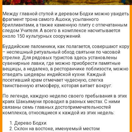
Между главной ступой и деревом Бодхи можно увидеть
фрагмент трона самого Ашоки, усыпанного
бриллиантами, а также каменную плиту с отпечатанным
следом Учителя. А всего в комплексе насчитывается
около 150 культурных сооружений.
Буддийские паломники, как полагается, совершают кору
– неспешный ритуальный обход святыни по часовой
стрелке. Для рядовых туристов здесь установлены
сувенирные лавки, где можно приобрести памятные
вещицы, а недалеко, в ресторанчике поблизости, можно
отведать шедевры индийской кухни. Каждый
посетивший храм отмечает чудесную, слегка
таинственную атмосферу, которая витает вокруг.
По легенде, каждую неделю своего пребывания в этих
краях Шакьямуни проводил в разных местах. С ними
связаны семь главных достопримечательностей
комплекса, относящиеся к каждой из этих недель:
Дерево Бодхи.
Склон на востоке, именуемый местом