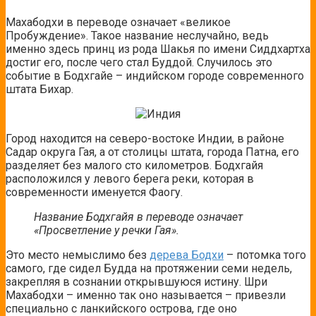
Махабодхи в переводе означает «великое
Пробуждение». Такое название неслучайно, ведь
именно здесь принц из рода Шакья по имени Сиддхартха
достиг его, после чего стал Буддой. Случилось это
событие в Бодхгайе – индийском городе современного
штата Бихар.
Город находится на северо-востоке Индии, в районе
Садар округа Гая, а от столицы штата, города Патна, его
разделяет без малого сто километров. Бодхгайя
расположился у левого берега реки, которая в
современности именуется Фаогу.
Название Бодхгайя в переводе означает
«Просветление у речки Гая».
Это место немыслимо без
дерева Бодхи
– потомка того
самого, где сидел Будда на протяжении семи недель,
закрепляя в сознании открывшуюся истину. Шри
Махабодхи – именно так оно называется – привезли
специально с ланкийского острова, где оно