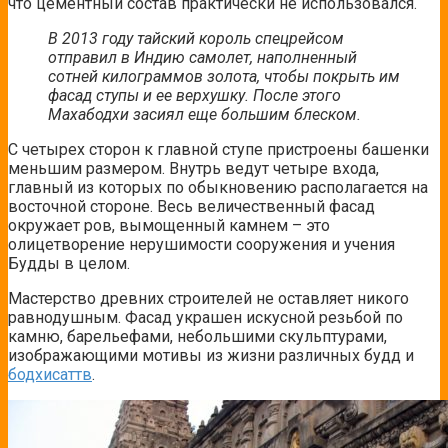
что цементный состав практически не использовался.
В 2013 году тайский король спецрейсом
отправил в Индию самолет, наполненный
сотней килограммов золота, чтобы покрыть им
фасад ступы и ее верхушку. После этого
Махабодхи засиял еще большим блеском.
С четырех сторон к главной ступе пристроены башенки
меньшим размером. Внутрь ведут четыре входа,
главный из которых по обыкновению располагается на
восточной стороне. Весь величественный фасад
окружает ров, вымощенный камнем – это
олицетворение нерушимости сооружения и учения
Будды в целом.
Мастерство древних строителей не оставляет никого
равнодушным. Фасад украшен искусной резьбой по
камню, барельефами, небольшими скульптурами,
изображающими мотивы из жизни различных будд и
бодхисаттв
.