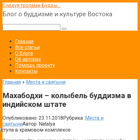
Перейти
Следуя тропами Будды...
к
Блог о буддизме и культуре Востока
контенту
Поиск:
Главная
Все статьи
О блоге
Об авторах
Помощь проекту
Контакты
Главная
»
Места и святыни
Махабодхи – колыбель буддизма в
индийском штате
Опубликовано:
23.11.2018
Рубрика:
Места и
святыни
Автор:
Natalya