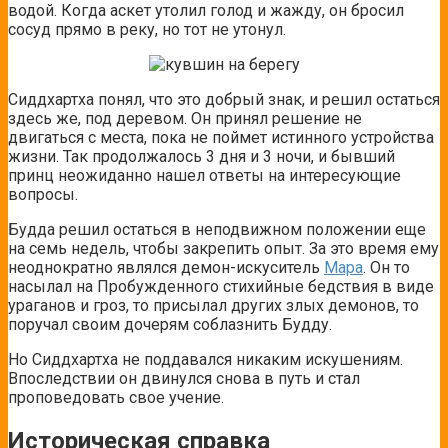
водой. Когда аскет утолил голод и жажду, он бросил
сосуд прямо в реку, но тот не утонул.
Сиддхартха понял, что это добрый знак, и решил остаться
здесь же, под деревом. Он принял решение не
двигаться с места, пока не поймет истинного устройства
жизни. Так продолжалось 3 дня и 3 ночи, и бывший
принц неожиданно нашел ответы на интересующие
вопросы.
Будда решил остаться в неподвижном положении еще
на семь недель, чтобы закрепить опыт. За это время ему
неоднократно являлся демон-искуситель
Мара
. Он то
насылал на Пробужденного стихийные бедствия в виде
ураганов и гроз, то присылал других злых демонов, то
поручал своим дочерям соблазнить Будду.
Но Сиддхартха не поддавался никаким искушениям.
Впоследствии он двинулся снова в путь и стал
проповедовать свое учение.
Историческая справка