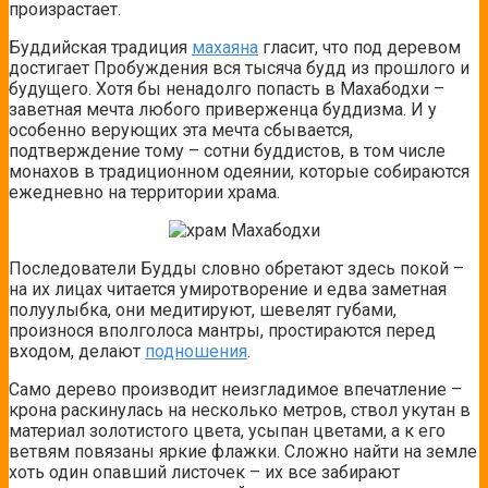
произрастает.
Буддийская традиция
махаяна
гласит, что под деревом
достигает Пробуждения вся тысяча будд из прошлого и
будущего. Хотя бы ненадолго попасть в Махабодхи –
заветная мечта любого приверженца буддизма. И у
особенно верующих эта мечта сбывается,
подтверждение тому – сотни буддистов, в том числе
монахов в традиционном одеянии, которые собираются
ежедневно на территории храма.
Последователи Будды словно обретают здесь покой –
на их лицах читается умиротворение и едва заметная
полуулыбка, они медитируют, шевелят губами,
произнося вполголоса мантры, простираются перед
входом, делают
подношения
.
Само дерево производит неизгладимое впечатление –
крона раскинулась на несколько метров, ствол укутан в
материал золотистого цвета, усыпан цветами, а к его
ветвям повязаны яркие флажки. Сложно найти на земле
хоть один опавший листочек – их все забирают