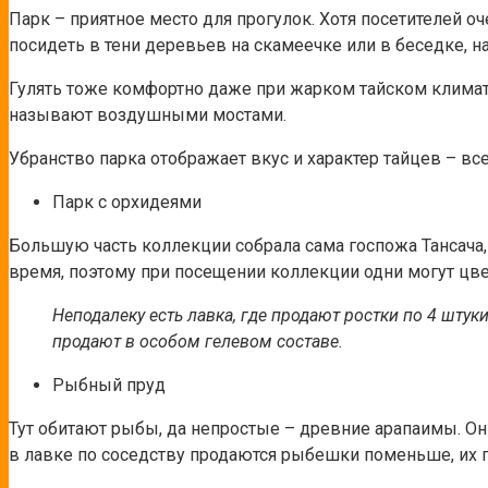
Парк – приятное место для прогулок. Хотя посетителей оч
посидеть в тени деревьев на скамеечке или в беседке,
Гулять тоже комфортно даже при жарком тайском клима
называют воздушными мостами.
Убранство парка отображает вкус и характер тайцев – вс
Парк с орхидеями
Большую часть коллекции собрала сама госпожа Тансача,
время, поэтому при посещении коллекции одни могут цве
Неподалеку есть лавка, где продают ростки по 4 штук
продают в особом гелевом составе.
Рыбный пруд
Тут обитают рыбы, да непростые – древние арапаимы. О
в лавке по соседству продаются рыбешки поменьше, их 