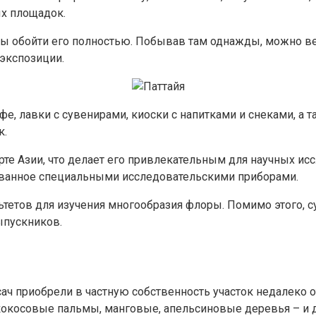
ых площадок.
обы обойти его полностью. Побывав там однажды, можно ве
 экспозиции.
афе, лавки с сувенирами, киоски с напитками и снеками, а 
к.
те Азии, что делает его привлекательным для научных исс
ованное специальными исследовательскими приборами.
етов для изучения многообразия флоры. Помимо этого, с
ыпускников.
нсач приобрели в частную собственность участок недалеко 
 кокосовые пальмы, манговые, апельсиновые деревья – и 