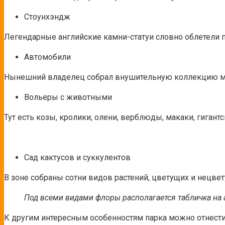
Стоунхэндж
Легендарные английские камни-статуи словно облетели 
Автомобили
Нынешний владелец собрал внушительную коллекцию маш
Вольеры с животными
Тут есть козы, кролики, олени, верблюды, макаки, гигант
Сад кактусов и суккулентов
В зоне собраны сотни видов растений, цветущих и нецвет
Под всеми видами флоры располагается табличка на а
К другим интересным особенностям парка можно отнести