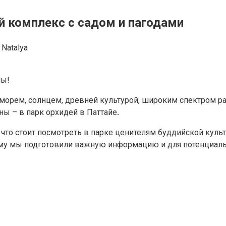
й комплекс с садом и пагодами
Natalya
ны!
 морем, солнцем, древней культурой, широким спектром р
аны – в парк орхидей в Паттайе
.
и что стоит посмотреть в парке ценителям буддийской кул
ому мы подготовили важную информацию и для потенциаль