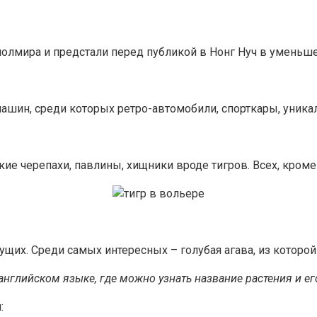
полмира и предстали перед публикой в Нонг Нуч в уменьш
ин, среди которых ретро-автомобили, спорткары, уника
ские черепахи, павлины, хищники вроде тигров. Всех, кром
ущих. Среди самых интересных – голубая агава, из которо
нглийском языке, где можно узнать название растения и ег
: