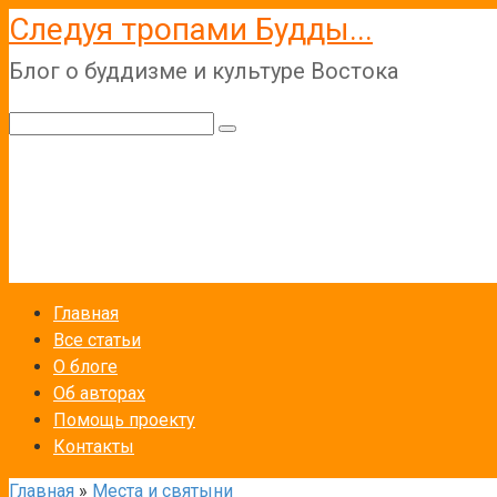
Перейти
Следуя тропами Будды...
к
Блог о буддизме и культуре Востока
контенту
Поиск:
Главная
Все статьи
О блоге
Об авторах
Помощь проекту
Контакты
Главная
»
Места и святыни