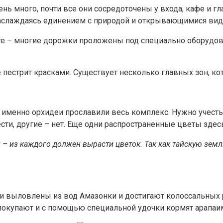
ень много, почти все они сосредоточены у входа, кафе и г
 наслаждаясь единением с природой и открывающимися вид
те – многие дорожки проложены под специально оборудов
е пестрит красками. Существует несколько главных зон, к
 именно орхидеи прославили весь комплекс. Нужно учесть
сти, другие – нет. Еще одни распространенные цветы зде
и – из каждого должен вырасти цветок. Так как тайскую зем
ни выловлены из вод Амазонки и достигают колоссальных 
покупают и с помощью специальной удочки кормят арапаи