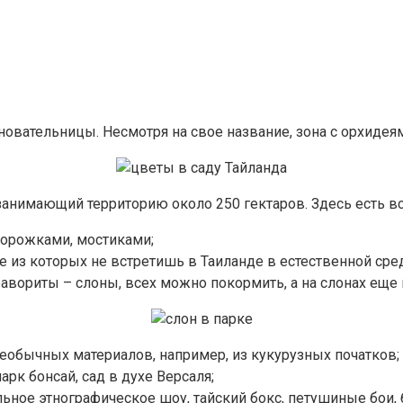
сновательницы. Несмотря на свое название, зона с орхид
занимающий территорию около 250 гектаров. Здесь есть вс
дорожками, мостиками;
 из которых не встретишь в Таиланде в естественной сред
вориты – слоны, всех можно покормить, а на слонах еще и
еобычных материалов, например, из кукурузных початков;
рк бонсай, сад в духе Версаля;
ьное этнографическое шоу, тайский бокс, петушиные бои, б