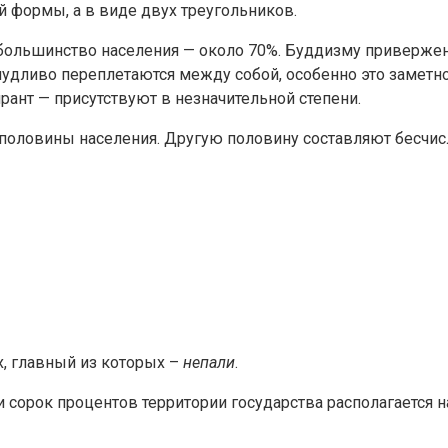
 формы, а в виде двух треугольников.
 большинство населения — около 70%. Буддизму приверже
чудливо переплетаются между собой, особенно это заметн
рант — присутствуют в незначительной степени.
 половины населения. Другую половину составляют бесчис
х, главный из которых –
непали
.
 сорок процентов территории государства располагается н