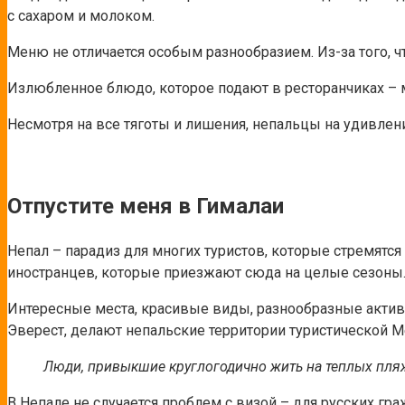
с сахаром и молоком.
Меню не отличается особым разнообразием. Из-за того, ч
Излюбленное блюдо, которое подают в ресторанчиках
– 
Несмотря на все тяготы и лишения, непальцы на удивле
Отпустите меня в Гималаи
Непал – парадиз для многих туристов, которые стремятс
иностранцев, которые приезжают сюда на целые сезоны
Интересные места, красивые виды, разнообразные актив
Эверест, делают непальские территории туристической М
Люди, привыкшие круглогодично жить на теплых пляж
В Непале не случается проблем с визой – для русских гра