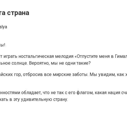
та страна
alya
ны!
т играть ностальгическая мелодия «Отпустите меня в Гим
ное солнце. Вероятно, мы не одни такие?
ских гор, отбросив все мирские заботы. Мы увидим, как ж
нностями обладает, что не так с его флагом, какая нация с
ать в эту удивительную страну.