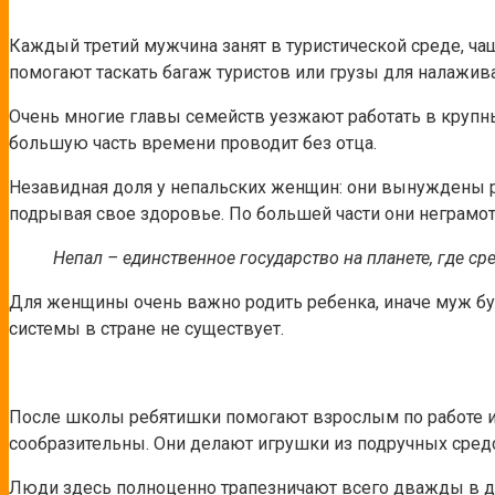
Каждый третий мужчина занят в туристической среде, ча
помогают таскать багаж туристов или грузы для налажив
Очень многие главы семейств уезжают работать в крупны
большую часть времени проводит без отца.
Незавидная доля у непальских женщин: они вынуждены ра
подрывая свое здоровье. По большей части они неграмо
Непал – единственное государство на планете, где с
Для женщины очень важно родить ребенка, иначе муж буд
системы в стране не существует.
После школы ребятишки помогают взрослым по работе и 
сообразительны. Они делают игрушки из подручных средст
Люди здесь полноценно трапезничают всего дважды в ден