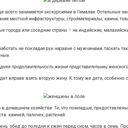
ще всего занимается экскурсиями в Гималаи. Остальные за
ания местной инфраструктуры, стройматериалы, камни, тов
е города или соседние страны – на индийские, малазийски
ботать не покладая рук наравне с мужчинами, таскать та
тные.
редняя продолжительность жизни представительниц женского
ет вправе взять вторую жену. К тому же дети, особенно с
в домашнем хозяйстве. Те, что помладше, предоставлены 
в: камней, палочек, растений.
ь: обед до полудня и ужин перед сном, часов в семь. Про