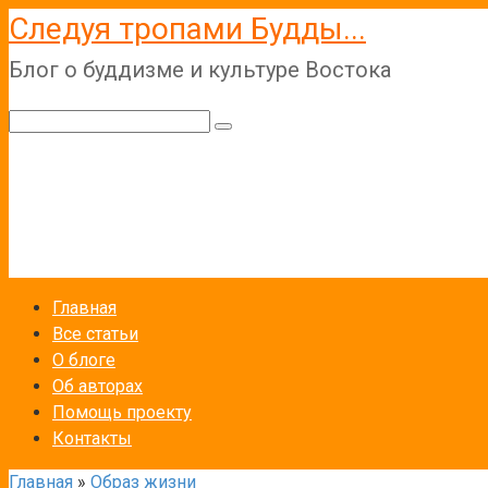
Перейти
Следуя тропами Будды...
к
Блог о буддизме и культуре Востока
контенту
Поиск:
Главная
Все статьи
О блоге
Об авторах
Помощь проекту
Контакты
Главная
»
Образ жизни