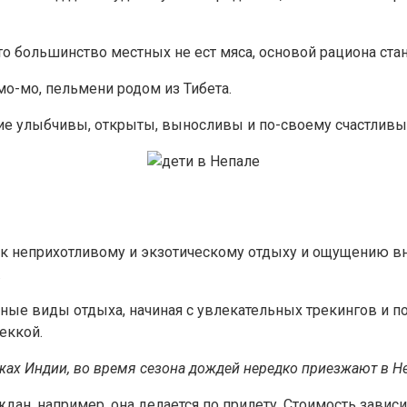
то большинство местных не ест мяса, основой рациона стан
мо-мо, пельмени родом из Тибета.
ние улыбчивы, открыты, выносливы и по-своему счастливы
я к неприхотливому и экзотическому отдыху и ощущению вн
.
ные виды отдыха, начиная с увлекательных трекингов и п
еккой.
ах Индии, во время сезона дождей нередко приезжают в Не
ждан, например, она делается по прилету. Стоимость завис