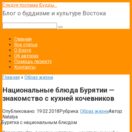
Перейти
Следуя тропами Будды...
к
Блог о буддизме и культуре Востока
контенту
Поиск:
Главная
Все статьи
О блоге
Об авторах
Помощь проекту
Контакты
Главная
»
Образ жизни
Национальные блюда Бурятии —
знакомство с кухней кочевников
Опубликовано:
19.02.2018
Рубрика:
Образ жизни
Автор:
Natalya