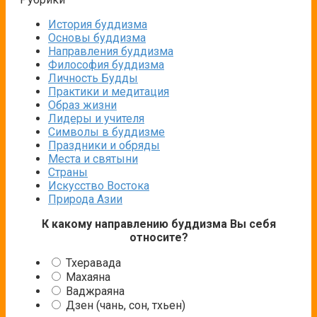
История буддизма
Основы буддизма
Направления буддизма
Философия буддизма
Личность Будды
Практики и медитация
Образ жизни
Лидеры и учителя
Символы в буддизме
Праздники и обряды
Места и святыни
Страны
Искусство Востока
Природа Азии
К какому направлению буддизма Вы себя
относите?
Тхеравада
Махаяна
Ваджраяна
Дзен (чань, сон, тхьен)