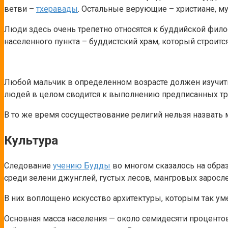
ветви –
тхеравады
. Остальные верующие – христиане, м
Люди здесь очень трепетно относятся к буддийской фило
населенного пункта – буддистский храм, который строитс
Любой мальчик в определенном возрасте должен изучить
людей в целом сводится к выполнению предписанных тр
В то же время сосуществование религий нельзя назвать
Культура
Следование
учению Будды
во многом сказалось на обра
среди зелени джунглей, густых лесов, мангровых заросле
В них воплощено искусство архитектуры, которым так ум
Основная масса населения — около семидесяти процентов