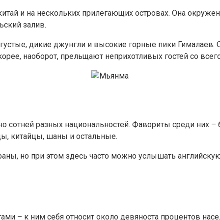
итай и на нескольких прилегающих островах. Она окружена
ьский залив.
стые, дикие джунгли и высокие горные пики Гималаев. О
корее, наоборот, прельщают неприхотливых гостей со всего
сотней разных национальностей. Фавориты среди них – б
цы, китайцы, шаны и остальные.
раны, но при этом здесь часто можно услышать английску
ми – к ним себя относит около девяноста процентов нас