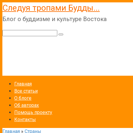
Перейти
Следуя тропами Будды...
к
Блог о буддизме и культуре Востока
контенту
Поиск:
Главная
Все статьи
О блоге
Об авторах
Помощь проекту
Контакты
Главная
»
Страны