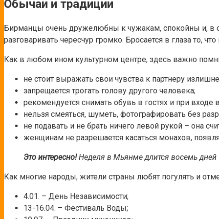
Обычаи и традиции
Бирманцы очень дружелюбны к чужакам, спокойны и, в от
разговаривать чересчур громко. Бросается в глаза то, чт
Как в любом ином культурном центре, здесь важно пом
не стоит выражать свои чувства к партнеру излишне
запрещается трогать голову другого человека;
рекомендуется снимать обувь в гостях и при входе в
нельзя смеяться, шуметь, фотографировать без раз
не подавать и не брать ничего левой рукой – она счи
женщинам не разрешается касаться монахов, появл
Это интересно!
Неделя в Мьянме длится восемь дней –
Как многие народы, жители страны любят погулять и отм
4.01. – День Независимости;
13-16.04. – Фестиваль Воды;