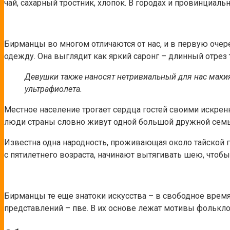
чай, сахарный тростник, хлопок. В городах и провинциальн
Бирманцы во многом отличаются от нас, и в первую оче
одежду. Она выглядит как яркий саронг – длинный отрез 
Девушки также наносят нетривиальный для нас маки
ультрафиолета.
Местное население трогает сердца гостей своими искре
люди страны словно живут одной большой дружной семь
Известна одна народность, проживающая около тайской г
с пятилетнего возраста, начинают вытягивать шею, чтобы
Бирманцы те еще знатоки искусства – в свободное врем
представлений – пве. В их основе лежат мотивы фолькло