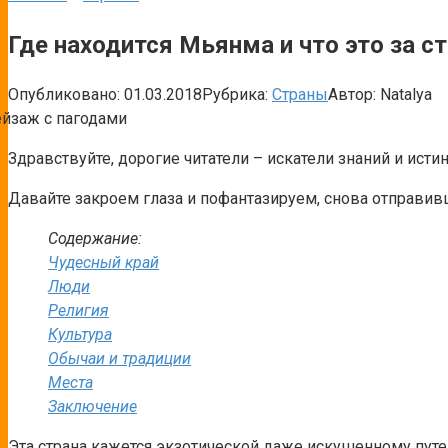
Где находится Мьянма и что это за с
Опубликовано:
01.03.2018
Рубрика:
Страны
Автор:
Natalya
Здравствуйте, дорогие читатели – искатели знаний и исти
Давайте закроем глаза и пофантазируем, снова отправивш
Содержание:
Чудесный край
Люди
Религия
Культура
Обычаи и традиции
Места
Заключение
Эта страна кажется экзотической даже искушенному путе