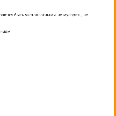
раются быть чистоплотными, не мусорить, не
ением:
;