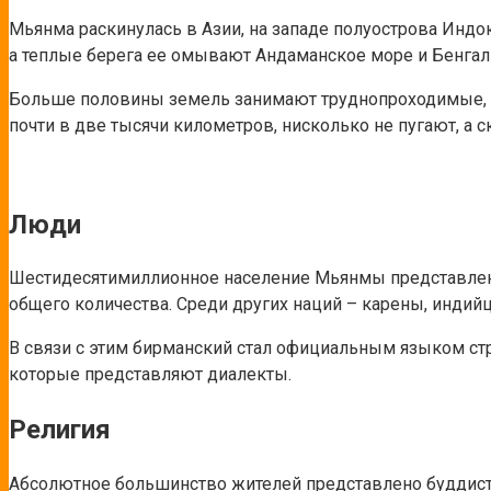
Мьянма раскинулась в Азии, на западе полуострова Индок
а теплые берега ее омывают Андаманское море и Бенгал
Больше половины земель занимают труднопроходимые, гу
почти в две тысячи километров, нисколько не пугают, а с
Люди
Шестидесятимиллионное население Мьянмы представлено 
общего количества. Среди других наций – карены, индий
В связи с этим бирманский стал официальным языком ст
которые представляют диалекты.
Религия
Абсолютное большинство жителей представлено буддиста