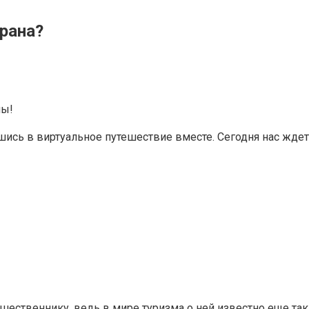
трана?
ны!
ись в виртуальное путешествие вместе. Сегодня нас ждет 
шественнику, ведь в мире туризма о ней известно еще так