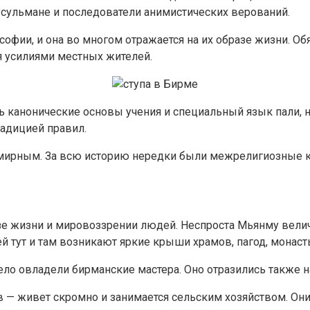
усульмане и последователи анимистических верований.
софии, и она во многом отражается на их образе жизни. О
я усилиями местных жителей.
 канонические основы учения и специальный язык пали, 
адицией правил.
 мирным. За всю историю нередки были межрелигиозные к
зе жизни и мировоззрении людей. Неспроста Мьянму велича
й тут и там возникают яркие крыши храмов, пагод, монаст
ело овладели бирманские мастера. Оно отразились также 
 — живет скромно и занимается сельским хозяйством. Они 