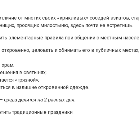
личие от многих своих «крикливых» соседей-азиатов, ста
о нищих, просящих милостыню, здесь почти не встретишь.
нить элементарные правила при общении с местным насел
 откровенно, целовать и обнимать его в публичных местах
 храм;
решения в святынях;
тается «грязной»;
яться в излишне откровенной одежде.
 среда делится на 2 разных дня.
етить традиционные праздники: