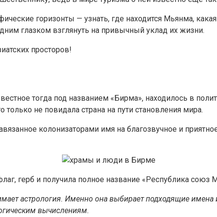
ческие горизонты — узнать, где находится Мьянма, какая р
ним глазком взглянуть на привычный уклад их жизни.
зиатских просторов!
известное тогда под названием «Бирма», находилось в поли
о только не повидала страна на пути становления мира.
навязанное колонизаторами имя на благозвучное и приятно
 флаг, герб и получила полное название «Республика союз 
имает астрология. Именно она выбирает подходящие имена 
огическим вычислениям.