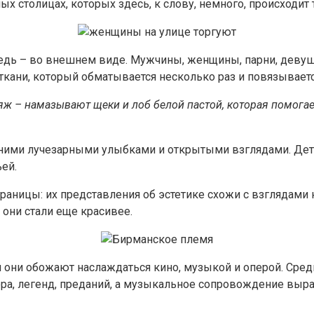
ых столицах, которых здесь, к слову, немного, происходит 
редь – во внешнем виде. Мужчины, женщины, парни, деву
ткани, который обматывается несколько раз и повязываетс
яж – намазывают щеки и лоб белой пастой, которая помога
нними лучезарными улыбками и открытыми взглядами. Дети
ей.
раницы: их представления об эстетике схожи с взглядами
 они стали еще красивее.
я они обожают наслаждаться кино, музыкой и оперой. Сре
ра, легенд, преданий, а музыкальное сопровождение выраж