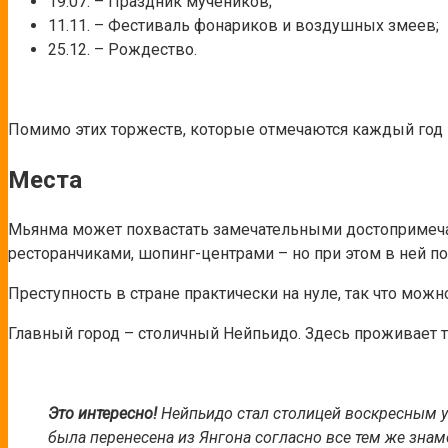
19.07. – Праздник мучеников;
11.11. – Фестиваль фонариков и воздушных змеев;
25.12. – Рождество.
Помимо этих торжеств, которые отмечаются каждый год в 
Места
Мьянма может похвастать замечательными достопримечат
ресторанчиками, шопинг-центрами – но при этом в ней по
Преступность в стране практически на нуле, так что мож
Главный город – столичный Нейпьидо. Здесь проживает 
Это интересно!
Нейпьидо стал столицей воскресным утр
была перенесена из Янгона согласно все тем же зна