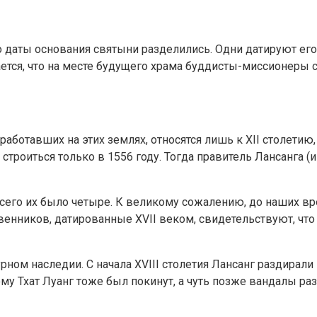
 даты основания святыни разделились. Одни датируют его 
ется, что на месте будущего храма буддисты-миссионеры с
работавших на этих землях, относятся лишь к XII столетию
а строиться только в 1556 году. Тогда правитель Лансанга 
сего их было четыре. К великому сожалению, до наших вр
венников, датированные XVII веком, свидетельствуют, что
урном наследии. С начала XVIII столетия Лансанг раздирал
му Тхат Луанг тоже был покинут, а чуть позже вандалы р