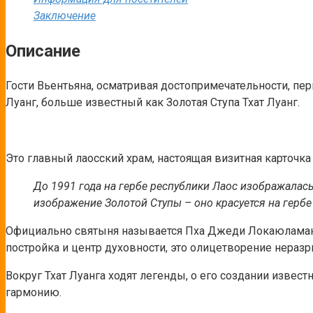
Заключение
Описание
Гости Вьентьяна, осматривая достопримечательности, пер
Луанг, больше известный как Золотая Ступа Тхат Луанг.
Это главный лаосский храм, настоящая визитная карточка
До 1991 года на гербе республики Лаос изображалас
изображение Золотой Ступы – оно красуется на гербе 
Официально святыня называется Пха Джеди Локаюламани –
постройка и центр духовности, это олицетворение нераз
Вокруг Тхат Луанга ходят легенды, о его создании извест
гармонию.