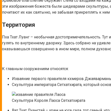
Храмовое благолепие окружает стена со входами на кажд
эти изображения божеств были шедеврами скульптуры, а 
почитают их
как святыню, не забывая прикреплять к ним 
Территория
Пха Тхат Луанг – необычная достопримечательность. Тут 
гулять по внутреннему дворику. Здесь собрано на удивл
оказываешься совершенно в ином мире, полном духовно
К главным сооружениям относятся:
Изваяние первого правителя кхмеров Джаяварман
Скульптура императора Сетхатхирата, который основ
Скульптура Короля Лаоса Сетхатхирата
Ват Тхат Луангтай – храм на юге сада, тот самый, ч