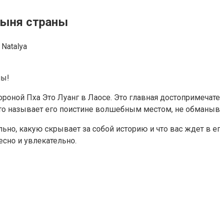
ятыня страны
Natalya
ны!
ороной Пха Это Луанг в Лаосе. Это главная достопримечате
кто называет его поистине волшебным местом, не обманыв
ально, какую скрывает за собой историю и что вас ждет в е
есно и увлекательно.