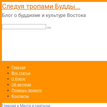
Перейти
Следуя тропами Будды...
к
Блог о буддизме и культуре Востока
контенту
Поиск:
Главная
Все статьи
О блоге
Об авторах
Помощь проекту
Контакты
Главная
»
Места и святыни