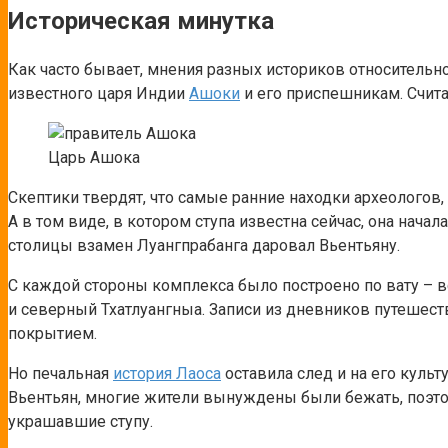
Историческая минутка
Как часто бывает, мнения разных историков относительно
известного царя Индии
Ашоки
и его приспешникам. Счита
Царь Ашока
Скептики твердят, что самые ранние находки археологов, 
А в том виде, в котором ступа известна сейчас, она начал
столицы взамен Луангпрабанга даровал Вьентьяну.
С каждой стороны комплекса было построено по вату – в
и северный Тхатлуангныа. Записи из дневников путешест
покрытием.
Но печальная
история Лаоса
оставила след и на его культ
Вьентьян, многие жители вынуждены были бежать, поэто
украшавшие ступу.