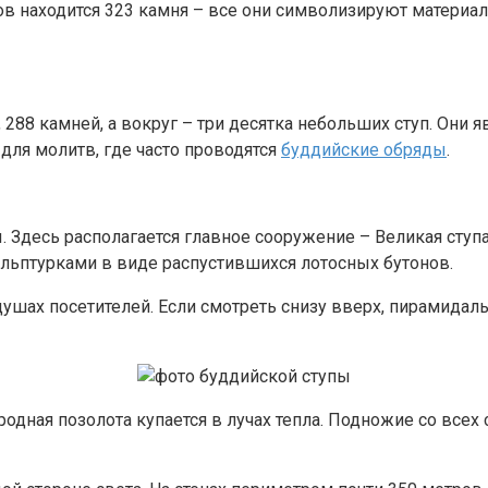
ров находится 323 камня – все они символизируют материа
 288 камней, а вокруг – три десятка небольших ступ. Они
для молитв, где часто проводятся
буддийские обряды
.
. Здесь располагается главное сооружение – Великая ступа
льптурками в виде распустившихся лотосных бутонов.
душах посетителей. Если смотреть снизу вверх, пирамидал
родная позолота купается в лучах тепла. Подножие со все