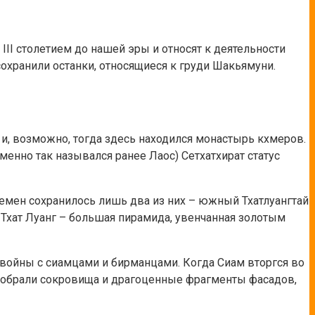
III столетием до нашей эры и относят к деятельности
охранили останки, относящиеся к груди Шакьямуни.
, и, возможно, тогда здесь находился монастырь кхмеров.
(именно так назывался ранее Лаос) Сетхатхират статус
емен сохранилось лишь два из них – южный Тхатлуангтай
 Тхат Луанг – большая пирамида, увенчанная золотым
и войны с сиамцами и бирманцами. Когда Сиам вторгся во
азобрали сокровища и драгоценные фрагменты фасадов,