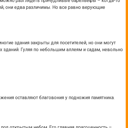
в можно разглядеть причудливые барельефы – когда-то
ий, они едва различимы. Но все равно верующие
многие здания закрыты для посетителей, но они могут
х зданий. Гуляя по небольшим аллеям и садам, невольно
важения оставляют благовония у подножия памятника.
м под открытым небом. Его главная драгоценность –