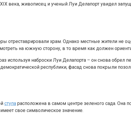
XIX века, живописец и ученый Луи Делапорт увидел запущ
оры отреставрировали храм. Однако местные жители не оц
смотреть на южную сторону, в то время как должен ориент
т раз используя наброски Луи Делапорта – он снова обрел 
демократической республики, фасад снова покрыли позоло
ой
ступа
расположена в самом центре зеленого сада. Она по
 имеет свое символическое значение.