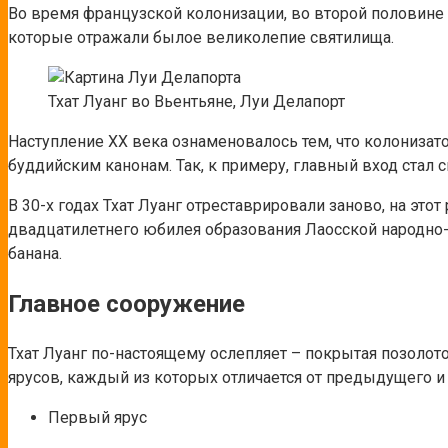
Во время французской колонизации, во второй половине 
которые отражали былое великолепие святилища.
Тхат Луанг во Вьентьяне, Луи Делапорт
Наступление XX века ознаменовалось тем, что колонизат
буддийским канонам. Так, к примеру, главный вход стал 
В 30-х годах Тхат Луанг отреставрировали заново, на это
двадцатилетнего юбилея образования Лаосской народно-
банана.
Главное сооружение
Тхат Луанг по-настоящему ослепляет – покрытая позолот
ярусов, каждый из которых отличается от предыдущего и
Первый ярус