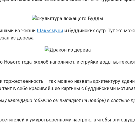
тинами из жизни
Шакьямуни
и буддийских сутр. Тут же мо
зал из дерева.
о Нового года: желоб наполняют, и струйки воды вытекаю
ь и торжественность – так можно назвать архитектуру здан
р таит в себе красивейшие картины с буддийскими мотива
му календарю (обычно он выпадает на ноябрь) в святыне п
етителей к умиротворенному настрою, а чтобы эти ощуще