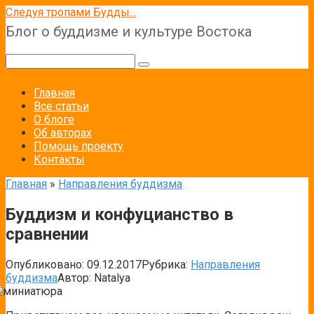
Перейти
Следуя тропами Будды...
к
Блог о буддизме и культуре Востока
контенту
Поиск:
Главная
Все статьи
О блоге
Об авторах
Помощь проекту
Контакты
Главная
»
Направления буддизма
Буддизм и конфуцианство в
сравнении
Опубликовано:
09.12.2017
Рубрика:
Направления
буддизма
Автор:
Natalya