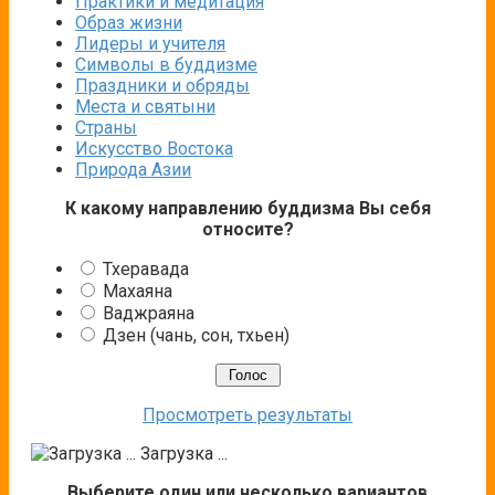
Практики и медитация
Образ жизни
Лидеры и учителя
Символы в буддизме
Праздники и обряды
Места и святыни
Страны
Искусство Востока
Природа Азии
К какому направлению буддизма Вы себя
относите?
Тхеравада
Махаяна
Ваджраяна
Дзен (чань, сон, тхьен)
Просмотреть результаты
Загрузка ...
Выберите один или несколько вариантов