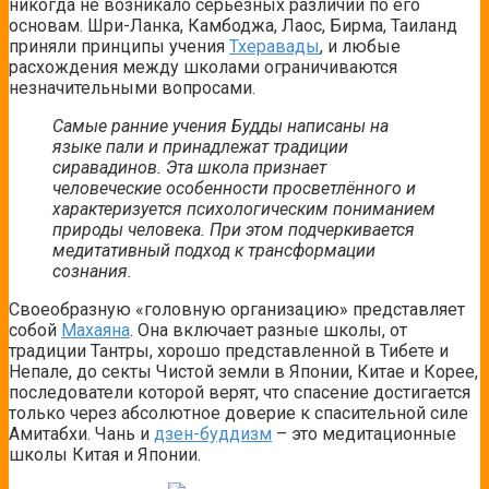
никогда не возникало серьезных различий по его
основам. Шри-Ланка, Камбоджа, Лаос, Бирма, Таиланд
приняли принципы учения
Тхеравады
, и любые
расхождения между школами ограничиваются
незначительными вопросами.
Самые ранние учения Будды написаны на
языке пали и принадлежат традиции
сиравадинов. Эта школа признает
человеческие особенности просветлённого и
характеризуется психологическим пониманием
природы человека. При этом подчеркивается
медитативный подход к трансформации
сознания.
Своеобразную «головную организацию» представляет
собой
Махаяна
. Она включает разные школы, от
традиции Тантры, хорошо представленной в Тибете и
Непале, до секты Чистой земли в Японии, Китае и Корее,
последователи которой верят, что спасение достигается
только через абсолютное доверие к спасительной силе
Амитабхи. Чань и
дзен-буддизм
– это медитационные
школы Китая и Японии.