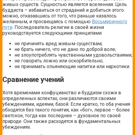
живых существ. Сущностью является вселенная. Цель
буддиста – избавиться от страданий и добиться этого
можно, отказавшись от того, что раньше казалось
желанным, и просвещаясь с помощью
Восьмеричного
пути
. Последователь религии в своей жизни
руководствуется следующими принципами:
не причинять вред живым существам;
не брать ничего, что не дано по доброй воле;
не злоупотреблять чувственными удовольствиями;
не говорить ложно или оскорбительно;
не принимать опьяняющие напитки или наркотики.
Сравнение учений
Хотя временами конфуцианство и буддизм схожи в
определенных аспектах, они различаются своими
убеждениями, идеями, базой. Если кратко, то оба учения
обходятся без такого понятия, как «бог», первое – более
светское, тогда как последнее – духовное по своей
природе. Они также расходятся в фундаментальных
убеждениях.