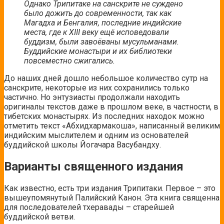
Однако Трипитаке на санскрите не суждено
было дожить до современности, так как
Магадха и Бенгалия, последние индийские
места, где к XIII веку ещё исповедовали
буддизм, были завоёваны мусульманами.
Буддийские монастыри и их библиотеки
повсеместно сжигались.
До наших дней дошло небольшое количество сутр на
санскрите, некоторые из них сохранились только
частично. Но энтузиасты продолжали находить
оригиналы текстов даже в прошлом веке, в частности, в
тибетских монастырях. Из последних находок можно
отметить текст «Абхидхармакоша», написанный великим
индийским мыслителем и одним из основателей
буддийской школы Йогачара Васубандху.
Варианты священного издания
Как известно, есть три издания Трипитаки. Первое – это
вышеупомянутый Палийский Канон. Эта книга священна
для последователей тхеравады – старейшей
буддийской ветви.