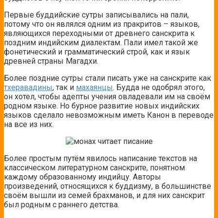
Первые буддийские сутры записывались на пали,
потому что он являлся одним из пракритов – языков,
являющихся переходными от древнего санскрита к
поздним индийским диалектам. Пали имел такой же
фонетический и грамматический строй, как и язык
древней страны Магадхи.
Более поздние сутры стали писать уже на санскрите как
тхеравадины
, так и
махаянцы
. Будда не одобрял этого,
он хотел, чтобы адепты учения овладевали им на своём
родном языке. Но бурное развитие новых индийских
языков сделало невозможным иметь Канон в переводе
на все из них.
Более простым путём явилось написание текстов на
классическом литературном санскрите, понятном
каждому образованному индийцу. Авторы
произведений, относящихся к буддизму, в большинстве
своём вышли из семей брахманов, и для них санскрит
был родным с раннего детства.