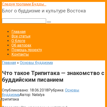
Перейти
Следуя тропами Будды...
к
Блог о буддизме и культуре Востока
контенту
Поиск:
Главная
Все статьи
О блоге
Об авторах
Помощь проекту
Контакты
Главная
»
Основы буддизма
Что такое Трипитака — знакомство с
буддийским писанием
Опубликовано:
18.06.2018
Рубрика:
Основы
буддизма
Автор:
Natalya