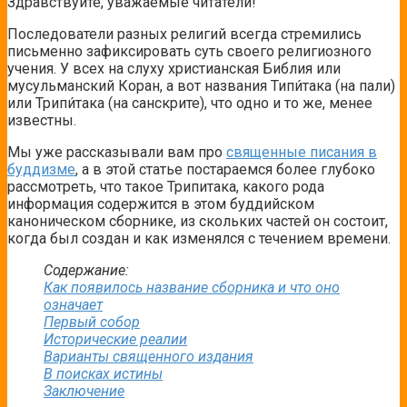
Здравствуйте, уважаемые читатели!
Последователи разных религий всегда стремились
письменно зафиксировать суть своего религиозного
учения. У всех на слуху христианская Библия или
мусульманский Коран, а вот названия Типи́така (на пали)
или Трипи́така (на санскрите), что одно и то же, менее
известны.
Мы уже рассказывали вам про
священные писания в
буддизме
, а в этой статье постараемся более глубоко
рассмотреть, что такое Трипитака, какого рода
информация содержится в этом буддийском
каноническом сборнике, из скольких частей он состоит,
когда был создан и как изменялся с течением времени.
Содержание:
Как появилось название сборника и что оно
означает
Первый собор
Исторические реалии
Варианты священного издания
В поисках истины
Заключение