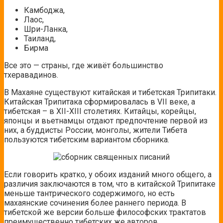
Камбоджа,
Лаос,
Шри-Ланка,
Таиланд,
Бирма
Все это — страны, где живёт большинство
тхеравадинов.
В Махаяне существуют китайская и тибетская Трипитаки.
Китайская Трипитака сформировалась в VII веке, а
тибетская – в XII-XIII столетиях. Китайцы, корейцы,
японцы и вьетнамцы отдают предпочтение первой из
них, а буддисты России, монголы, жители Тибета
пользуются тибетским вариантом сборника.
Если говорить кратко, у обоих изданий много общего, а
различия заключаются в том, что в китайской Трипитаке
меньше тантрического содержимого, но есть
махаянские сочинения более раннего периода. В
тибетской же версии больше философских трактатов
преимущественно тибетских же авторов.