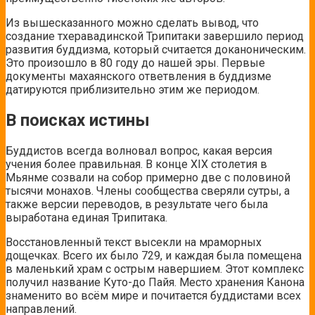
Из вышесказанного можно сделать вывод, что
создание тхеравадинской Трипитаки завершило период
развития буддизма, который считается доканоническим.
Это произошло в 80 году до нашей эры. Первые
документы махаянского ответвления в буддизме
датируются приблизительно этим же периодом.
В поисках истины
Буддистов всегда волновал вопрос, какая версия
учения более правильная. В конце XIX столетия в
Мьянме созвали на собор примерно две с половиной
тысячи монахов. Члены сообщества сверяли сутры, а
также версии переводов,
в результате чего была
выработана единая Трипитака.
Восстановленный текст высекли на мраморных
дощечках. Всего их было 729, и каждая была помещена
в маленький храм с острым навершием. Этот комплекс
получил название Куто-до Пайя. Место хранения Канона
знаменито во всём мире и почитается буддистами всех
направлений.