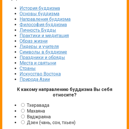
История буддизма
Основы буддизма
Направления буддизма
Философия буддизма
Личность Будды
Практики и медитация
Образ жизни
Лидеры и учителя
Символы в буддизме
Праздники и обряды
Места и святыни
Страны
Искусство Востока
Природа Азии
К какому направлению буддизма Вы себя
относите?
Тхеравада
Махаяна
Ваджраяна
Дзен (чань, сон, тхьен)