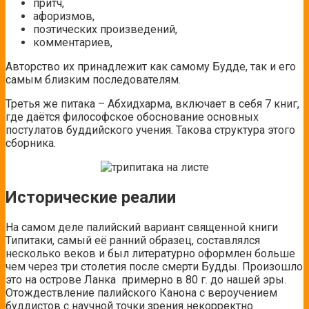
притч,
афоризмов,
поэтических произведений,
комментариев,
Авторство их принадлежит как самому Будде, так и его
самым близким последователям.
Третья же питака – Абхидхарма, включает в себя 7 книг,
где даётся философское обоснование основных
постулатов буддийского учения. Такова структура этого
сборника.
Исторические реалии
На самом деле палийский вариант священной книги
Типитаки, самый её ранний образец, составлялся
несколько веков и был литературно оформлен больше
чем через три столетия после смерти Будды. Произошло
это на острове Ланка
примерно в 80 г. до нашей эры.
Отождествление палийского Канона с вероучением
буддистов с научной точки зрения некорректно.