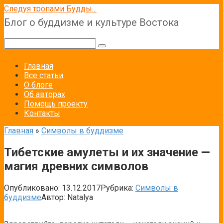
Перейти
Следуя тропами Будды...
к
Блог о буддизме и культуре Востока
контенту
Поиск:
Главная
Все статьи
О блоге
Об авторах
Помощь проекту
Контакты
Главная
»
Символы в буддизме
Тибетские амулеты и их значение —
магия древних символов
Опубликовано:
13.12.2017
Рубрика:
Символы в
буддизме
Автор:
Natalya