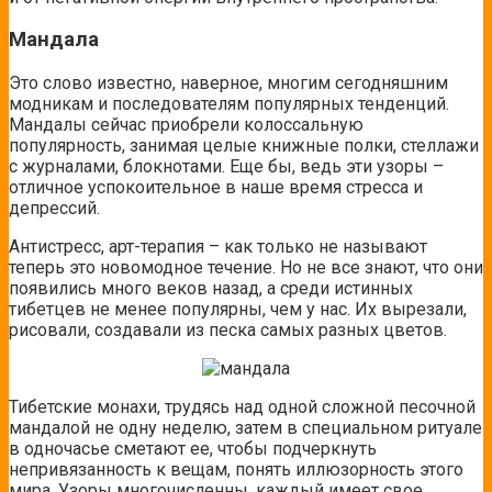
Мандала
Это слово известно, наверное, многим сегодняшним
модникам и последователям популярных тенденций.
Мандалы сейчас приобрели колоссальную
популярность, занимая целые книжные полки, стеллажи
с журналами, блокнотами. Еще бы, ведь эти узоры –
отличное успокоительное в наше время стресса и
депрессий.
Антистресс, арт-терапия – как только не называют
теперь это новомодное течение. Но не все знают, что они
появились много веков назад, а среди истинных
тибетцев не менее популярны, чем у нас. Их вырезали,
рисовали, создавали из песка самых разных цветов.
Тибетские монахи, трудясь над одной сложной песочной
мандалой не одну неделю, затем в специальном ритуале
в одночасье сметают ее, чтобы подчеркнуть
непривязанность к вещам, понять иллюзорность этого
мира. Узоры многочисленны, каждый имеет свое