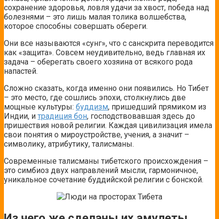
сохранение здоровья, ловля удачи за хвост, победа над
болезнями – это лишь малая толика волшебства,
которое способны совершать обереги.
Они все называются «сунг», что с санскрита переводится
как «защита». Совсем неудивительно, ведь главная их
задача – оберегать своего хозяина от всякого рода
напастей.
Сложно сказать, когда именно они появились. Но Тибет
– это место, где сошлись эпохи, столкнулись две
мощные культуры:
буддизм
, пришедший прямиком из
Индии, и
традиция бон
, господствовавшая здесь до
пришествия новой религии. Каждая цивилизация имела
свои понятия о мироустройстве, учения, а значит –
символику, атрибутику, талисманы.
Современные талисманы тибетского происхождения –
это симбиоз двух направлений мысли, гармоничное,
уникальное сочетание буддийской религии с бонской.
Из чего же сделаны их амулеты