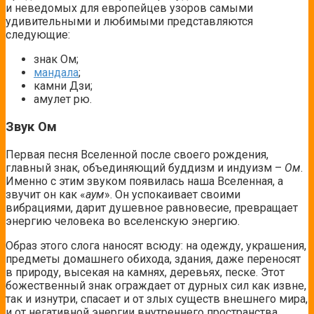
и
неведомых для европейцев узоров самыми
удивительными и любимыми представляются
следующие:
знак Ом;
мандала
;
камни Дзи;
амулет рю.
Звук Ом
Первая песня Вселенной после своего рождения,
главный знак, объединяющий буддизм и индуизм –
Ом
.
Именно с этим звуком появилась наша Вселенная, а
звучит он как «
аум
». Он успокаивает своими
вибрациями, дарит душевное равновесие, превращает
энергию человека во вселенскую энергию.
Образ этого слога наносят всюду: на одежду, украшения,
предметы домашнего обихода, здания, даже переносят
в природу, высекая на камнях, деревьях, песке. Этот
божественный знак ограждает от дурных сил как извне,
так и изнутри, спасает и от злых существ внешнего мира,
и от негативной энергии внутреннего пространства.