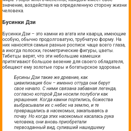
значение, воздействуя на определенную сторону жизни
человека.
Бусинки Дзи
Бусинки
Дзи
– это камни из агата или кварца, имеющие
особую, обычно продолговатую, трубчатую форму. На
них наносятся самые разные росписи: чаще всего глаза,
а иногда полоски, геометрические фигуры, цветы.
Тибетцы верят, что эти небольшие камешки
притягивают большое везение для своего обладателя,
обещают ему золотые горы и богатырское здоровье.
Бусины Дзи такие же древние, как
цивилизация бон – именно оттуда они берут
свое начало. С ними связана забавная легенда,
согласно которой Дзи носили полубоги как
украшения. Когда камни портились, божества
выбрасывали их с небес на землю, и те
превращались в насекомых, закапываясь в
почву. Но когда этих насекомых касалась рука
человека, они вновь приобретали
первозданный вид, суливший нашедшему