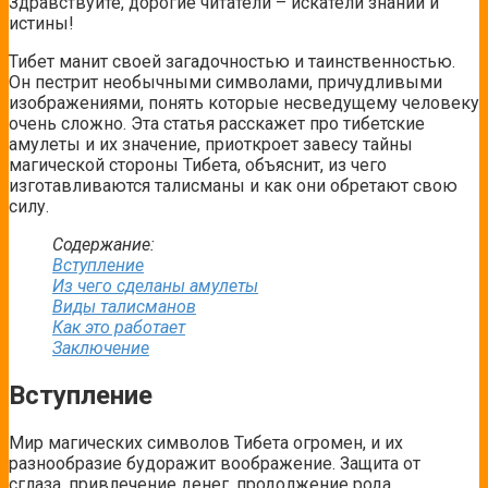
Здравствуйте, дорогие читатели – искатели знаний и
истины!
Тибет манит своей загадочностью и таинственностью.
Он пестрит необычными символами, причудливыми
изображениями, понять которые несведущему человеку
очень сложно. Эта статья расскажет про тибетские
амулеты и их значение, приоткроет завесу тайны
магической стороны Тибета, объяснит, из чего
изготавливаются талисманы и
как они обретают свою
силу.
Содержание:
Вступление
Из чего сделаны амулеты
Виды талисманов
Как это работает
Заключение
Вступление
Мир магических символов Тибета огромен, и их
разнообразие будоражит воображение. Защита от
сглаза, привлечение денег, продолжение рода,