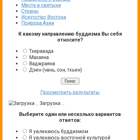
Места и святыни
Страны
Искусство Востока
Природа Азии
К какому направлению буддизма Вы себя
относите?
Тхеравада
Махаяна
Ваджраяна
Дзен (чань, сон, тхьен)
Просмотреть результаты
Загрузка ...
Выберите один или несколько вариантов
ответов:
Я увлекаюсь буддизмом
Я увлекаюсь восточной культурой