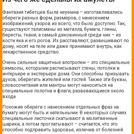
Фантазия тибетцев была неуемна – изготавливались
обереги разных форм, размеров, с нанесением
изображений, узоров из всего, что было доступно. Так,
существуют талисманы из металла, бумаги, глины,
бересты, ткани, а самый диковинный среди них – из
кости яка и его рогов. Их расставляют, развешивают по
дому, носят на теле или даже принимают внутрь, как
лекарственное средство.
Очень сильные защитные апотропеи – это специальные
символы, которыми расписывают стены, потолки в
интерьере и экстерьере дома. Они способны призывать
духов, оберегать жителей или гостей. Также эти буквы,
словосочетания или мантры могут наноситься на
специальные полотна и флаги, развевающиеся около
входа.
Похожие обереги с нанесением отдельных фраз на
бумагу могут быть и нательными. В некоторых случаях
специальные листочки скатывают в молитвенные
шарики, а потом проглатывают – считается, что это
способно подправить здоровье, излечив от болезней.