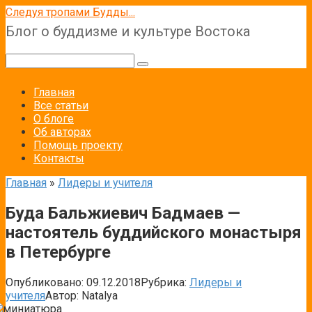
Перейти
Следуя тропами Будды...
к
Блог о буддизме и культуре Востока
контенту
Поиск:
Главная
Все статьи
О блоге
Об авторах
Помощь проекту
Контакты
Главная
»
Лидеры и учителя
Буда Бальжиевич Бадмаев —
настоятель буддийского монастыря
в Петербурге
Опубликовано:
09.12.2018
Рубрика:
Лидеры и
учителя
Автор:
Natalya