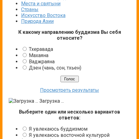
Места и святыни
Страны
Искусство Востока
Природа Азии
К какому направлению буддизма Вы себя
относите?
Тхеравада
Махаяна
Ваджраяна
Дзен (чань, сон, тхьен)
Просмотреть результаты
Загрузка ...
Выберите один или несколько вариантов
ответов:
Я увлекаюсь буддизмом
Я увлекаюсь восточной культурой