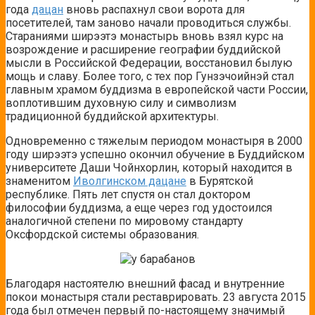
года
дацан
вновь распахнул свои ворота для
посетителей, там заново начали проводиться службы.
Стараниями ширээтэ монастырь вновь взял курс на
возрождение и расширение географии буддийской
мысли в Российской Федерации, восстановил былую
мощь и славу. Более того, с тех пор Гунзэчоийнэй стал
главным храмом буддизма в европейской части России,
воплотившим духовную силу и символизм
традиционной буддийской архитектуры.
Одновременно с тяжелым периодом монастыря в 2000
году ширээтэ успешно окончил обучение в Буддийском
университете Даши Чойнхорлин, который находится в
знаменитом
Иволгинском дацане
в Бурятской
республике. Пять лет спустя он стал доктором
философии буддизма, а еще через год удостоился
аналогичной степени по мировому стандарту
Оксфордской системы образования.
Благодаря настоятелю внешний фасад и внутренние
покои монастыря стали реставрировать. 23 августа 2015
года был отмечен первый по-настоящему значимый