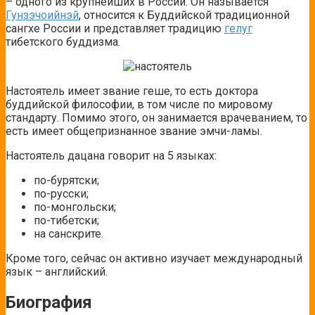
– одного из крупнейших в России. Он называется
Гунзэчоийнэй
, относится к Буддийской традиционной
сангхе России и представляет традицию
гелуг
тибетского буддизма.
Настоятель имеет звание геше, то есть доктора
буддийской философии, в том числе по мировому
стандарту. Помимо этого, он занимается врачеванием, то
есть имеет общепризнанное звание эмчи-ламы.
Настоятель дацана говорит на 5 языках:
по-бурятски;
по-русски;
по-монгольски;
по-тибетски;
на санскрите.
Кроме того, сейчас он активно изучает международный
язык – английский.
Биография