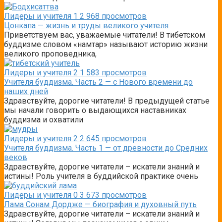
Лидеры и учителя
1
2 968 просмотров
Цонкапа — жизнь и труды великого учителя
Приветствуем вас, уважаемые читатели! В тибетском
буддизме словом «намтар» называют историю жизни
великого проповедника,
Лидеры и учителя
2
1 583 просмотров
Учителя буддизма. Часть 2 — с Нового времени до
наших дней
Здравствуйте, дорогие читатели! В предыдущей статье
мы начали говорить о выдающихся наставниках
буддизма и охватили
Лидеры и учителя
2
2 645 просмотров
Учителя буддизма. Часть 1 — от древности до Средних
веков
Здравствуйте, дорогие читатели – искатели знаний и
истины! Роль учителя в буддийской практике очень
Лидеры и учителя
0
3 673 просмотров
Лама Сонам Дордже — биография и духовный путь
Здравствуйте, дорогие читатели – искатели знаний и