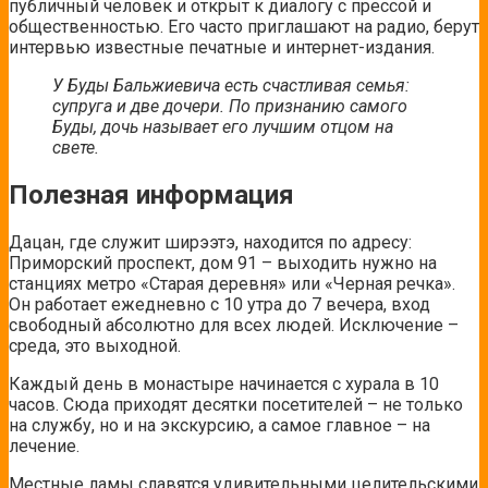
публичный человек и открыт к диалогу с прессой и
общественностью. Его часто приглашают на радио, берут
интервью известные печатные и интернет-издания.
У Буды Бальжиевича есть счастливая семья:
супруга и две дочери. По признанию самого
Буды,
дочь
называет его лучшим отцом на
свете.
Полезная информация
Дацан, где служит ширээтэ, находится по адресу:
Приморский проспект, дом 91 – выходить нужно на
станциях метро «Старая деревня» или «Черная речка».
Он работает ежедневно с 10 утра до 7 вечера, вход
свободный абсолютно для всех людей. Исключение –
среда, это выходной.
Каждый день в монастыре начинается с хурала в 10
часов. Сюда приходят десятки посетителей – не только
на службу, но и на экскурсию, а самое главное – на
лечение.
Местные ламы славятся удивительными целительскими